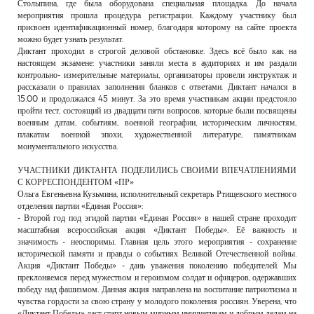
Столыпина, где была оборудована специальная площадка. До начала
мероприятия прошла процедура регистрации. Каждому участнику был
присвоен идентификационный номер, благодаря которому на сайте проекта
можно будет узнать результат.
Диктант проходил в строгой деловой обстановке. Здесь всё было как на
настоящем экзамене: участники заняли места в аудиториях и им раздали
контрольно- измерительные материалы, организаторы провели инструктаж и
рассказали о правилах заполнения бланков с ответами. Диктант начался в
15.00 и продолжался 45 минут. За это время участникам акции предстояло
пройти тест, состоящий из двадцати пяти вопросов, которые были посвящены
военным датам, событиям, военной географии, историческим личностям,
плакатам военной эпохи, художественной литературе, памятникам
монументального искусства.
УЧАСТНИКИ ДИКТАНТА ПОДЕЛИЛИСЬ СВОИМИ ВПЕЧАТЛЕНИЯМИ
С КОРРЕСПОНДЕНТОМ «ПР»
Ольга Евгеньевна Кузьмина, исполнительный секретарь Ртищевского местного
отделения партии «Единая Россия»:
- Второй год под эгидой партии «Единая Россия» в нашей стране проходит
масштабная всероссийская акция «Диктант Победы». Её важность и
значимость - неоспоримы. Главная цель этого мероприятия - сохранение
исторической памяти и правды о событиях Великой Отечественной войны.
Акция «Диктант Победы» - дань уважения поколению победителей. Мы
преклоняемся перед мужеством и героизмом солдат и офицеров, одержавших
победу над фашизмом. Данная акция направлена на воспитание патриотизма и
чувства гордости за свою страну у молодого поколения россиян. Уверена, что
«Диктант Победы» даст старт новым мирным инициативам и добрым делам на