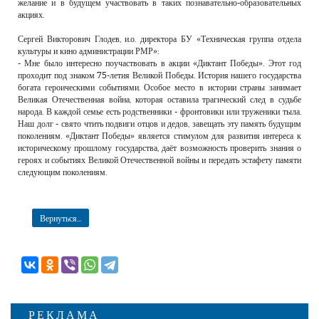
желание и в будущем участвовать в таких познавательно-образовательных
акциях.
Сергей Викторович Глодев, и.о. директора БУ «Техническая группа отдела
культуры и кино администрации РМР»:
- Мне было интересно поучаствовать в акции «Диктант Победы». Этот год
проходит под знаком 75-летия Великой Победы. История нашего государства
богата героическими событиями. Особое место в истории страны занимает
Великая Отечественная война, которая оставила трагический след в судьбе
народа. В каждой семье есть родственники - фронтовики или труженики тыла.
Наш долг - свято чтить подвиги отцов и дедов, завещать эту память будущим
поколениям. «Диктант Победы» является стимулом для развития интереса к
историческому прошлому государства, даёт возможность проверить знания о
героях и событиях Великой Отечественной войны и передать эстафету памяти
следующим поколениям.
Вернуться...
РЕКЛАМА