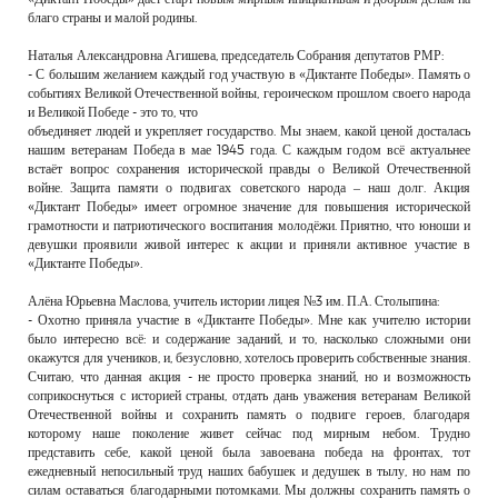
благо страны и малой родины.
Наталья Александровна Агишева, председатель Собрания депутатов РМР:
- С большим желанием каждый год участвую в «Диктанте Победы». Память о
событиях Великой Отечественной войны, героическом прошлом своего народа
и Великой Победе - это то, что
объединяет людей и укрепляет государство. Мы знаем, какой ценой досталась
нашим ветеранам Победа в мае 1945 года. С каждым годом всё актуальнее
встаёт вопрос сохранения исторической правды о Великой Отечественной
войне. Защита памяти о подвигах советского народа – наш долг. Акция
«Диктант Победы» имеет огромное значение для повышения исторической
грамотности и патриотического воспитания молодёжи. Приятно, что юноши и
девушки проявили живой интерес к акции и приняли активное участие в
«Диктанте Победы».
Алёна Юрьевна Маслова, учитель истории лицея №3 им. П.А. Столыпина:
- Охотно приняла участие в «Диктанте Победы». Мне как учителю истории
было интересно всё: и содержание заданий, и то, насколько сложными они
окажутся для учеников, и, безусловно, хотелось проверить собственные знания.
Считаю, что данная акция - не просто проверка знаний, но и возможность
соприкоснуться с историей страны, отдать дань уважения ветеранам Великой
Отечественной войны и сохранить память о подвиге героев, благодаря
которому наше поколение живет сейчас под мирным небом. Трудно
представить себе, какой ценой была завоевана победа на фронтах, тот
ежедневный непосильный труд наших бабушек и дедушек в тылу, но нам по
силам оставаться благодарными потомками. Мы должны сохранить память о