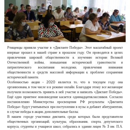
РЕКЛАМОДАТЕЛЯМ
ОБЪЯВЛЕНИЯ
КОНТАКТЫ
Ртищевцы приняли участие в «Диктанте Победы». Этот масштабный проект
впервые прошел в нашей стране в прошлом году. Он проводится в целях
привлечения широкой общественности к изучению истории Великой
Отечественной войны, повышения исторической грамотности и
патриотического воспитания молодежи, привлечения внимания
общественности и средств массовой информации к проблеме сохранения
исторической памяти.
Особенностью акции - 2020 является то, что в текущем году она
организована, в том числе и в режиме онлайн. Благодаря этому все желающие
получили возможность принять в ней участие и написать «Диктант Победы».
Ещё одно приятное нововведение касается одиннадцатиклассников. Согласно
постановлению Министерства просвещения РФ результаты «Диктанта
Победы» будут учитываться при поступлении в вузы и добавят абитуриентам,
в случае победы в акции, дополнительные баллы.
В нашем городе участники диктанта, среди которых были представители
общественных организаций, культуры, образования, спорта, депутатского
корпуса, студенты и учащиеся школ, собрались в здании лицея № 3 им. П.А.