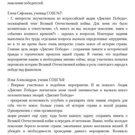
поколении победителей.
Елена Сафонова, ученица СОШ №7:
- С интересом поучаствовала во всероссийской акции «Диктант Победы»,
посвящённой теме Великой Отечественной войны. Для меня это было
волнительно и ответственно. «А много ли мы, молодое поколение, знаем о
событиях военного времени?» - задалась я вопросом. Некоторые задания
выполнила без труда, отдельные вопросы вызвали определенные затруднения,
но в то же время было очень интересно узнать новое об истории страны.
Главная цель акции «Диктант Победы» - сохранение памяти и исторической
правды о героическом прошлом нашей страны. Я считаю, что подобные
мероприятия важны и необходимы именно сейчас, когда участились попытки
переписать историю Великой Отечественной войны и роль советского народа в
победе над фашизмом.
Илья Александров, ученик СОШ №9:
- Впервые участвовал в подобном мероприятии. И не пожалел. Акция
«Диктант Победы» впечатлила меня своей значимостью и вызвала много
положительных эмоций. «Диктант Победы»
- прекрасная возможность углубить и расширить свои знания, открыть для
себя что-то новое, больше узнать об истории страны и малой родины.
Одновременно с этим организаторы
акции решают ещё одну, куда более важную задачу: сохранить память о
Великой Отечественной войне и передать её потомкам. Важно, чтобы молодое
поколение берегло величие страны, завоеванное ценою миллионов жизней. Я
убеждён в необходимости проведения данного мероприятия. Возникло