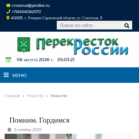
crossrus@yandex.ru
+7(84540)42072
412031, г. Ртищево Саратовской области, ул. Советская, 3
06 августа 2026 г. 05:03:21
МЕНЮ
Главная
Новости
Новости
НОВОСТИ
ОФИЦИАЛЬНО
К СВЕДЕНИЮ
Помним. Гордимся
КОНКУРСЫ
8 сентября 2020
ФОТОРЕПОРТАЖИ