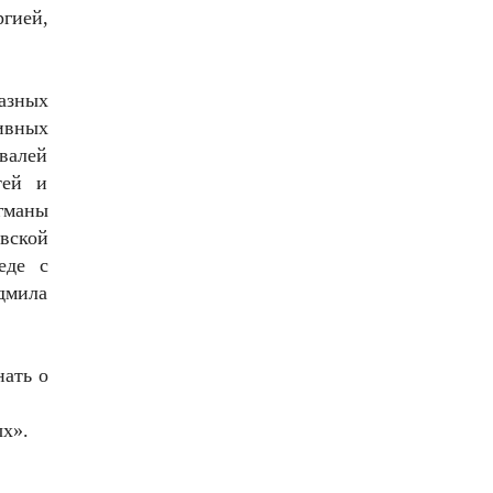
гией,
азных
ивных
валей
тей и
гманы
вской
еде с
дмила
нать о
ых».