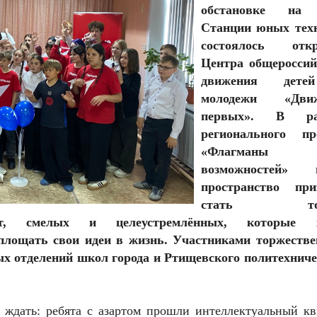
обстановке на 
Станции юных тех
состоялось откр
Центра общероссий
движения дет
молодежи «Движ
первых». В ра
регионального пр
«Флагманы
возможностей» н
пространство при
стать точ
т, смелых и целеустремлённых, которые х
площать свои идеи в жизнь. Участниками торжестве
х отделений школ города и Ртищевского политехниче
 ждать: ребята с азартом прошли интеллектуальный кв