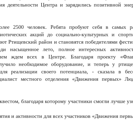
ия деятельности Центра и зарядились позитивной энер
олее 2500 человек. Ребята пробуют себя в самых р
риотических акций до социально-культурных и спорт
яют Ртищевский район и становятся победителями фести
еди насыщенное лето, полное интересных активнос
ием ждем всех в Центре. Благодаря проекту «Фла
лучило необходимое оборудование, и теперь у ртище
ля реализации своего потенциала, - сказала в бес
циалист местного отделения «Движения первых» Лю
вестом, благодаря которому участники смогли лучше уз
ятия и активности для всех участников «Движения перв