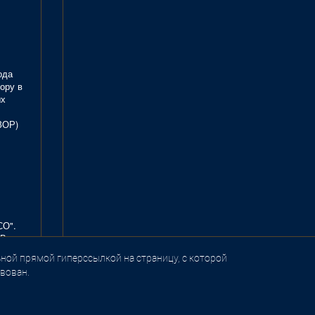
ода
ору в
ых
ЗОР)
СО".
В.
ной прямой гиперссылкой на страницу, с которой
вован.