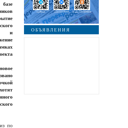
базе
ников
ытие
ского
ОБЪЯВЛЕНИЯ
ей и
ение
мках
оекта
овое
звано
кой
отят
нного
ского
из по