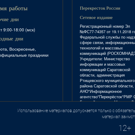
Перекресток России
мя работы
Сетевое издание
очие дни
Регистрационный номер Эл
т 9:00-18:00 (мск)
№ФС77-74357 от 19.11.2018 г
Федеральной службы по надз
одные дни
сфере связи, информационн
технологий и массовых
ота, Воскресенье,
коммуникаций (РОСКОМНАД
официальные праздники
Учредители: Министерство
информации и массовых
коммуникаций Саратовской
области, администрация
Ртищевского муниципального
района Саратовской области,
АНО"Информационное
агентство"Перекрёсток"РМР 
Главный редактор Маркова Л.
Тел. 8(84540)4-20-72; отдел
Использование материалов допускается только с обязатель
.
рекламы - 4-29-10.
материал заимст
12+