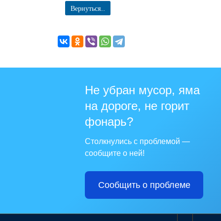
Вернуться...
Не убран мусор, яма
на дороге, не горит
фонарь?
Столкнулись с проблемой —
сообщите о ней!
Сообщить о проблеме