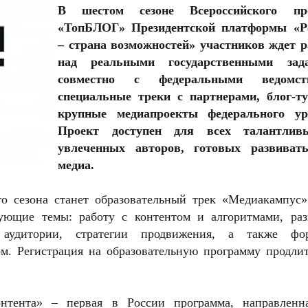
В шестом сезоне Всероссийского пр
«ТопБЛОГ»
Президентской платформы «Р
– страна возможностей»
участников ждет р
над реальными государственными зад
совместно с федеральными ведомств
специальные треки с партнерами, блог-т
крупные медиапроекты федерального ур
Проект доступен для всех талантли
увлеченных авторов, готовых развиват
медиа.
о сезона станет образовательный трек «Медиакампус»
дующие темы: работу с контентом и алгоритмами, раз
 аудитории, стратегии продвижения, а также фо
ом. Регистрация на образовательную программу продлит
онтента» – первая в России программа, направленн