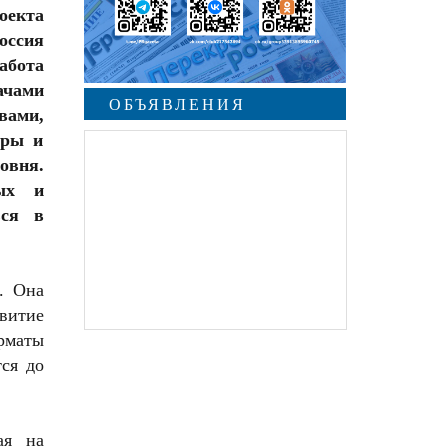
оекта
оссия
абота
ачами
ОБЪЯВЛЕНИЯ
ами,
уры и
овня.
вых и
ься в
. Она
витие
рматы
ся до
ая на