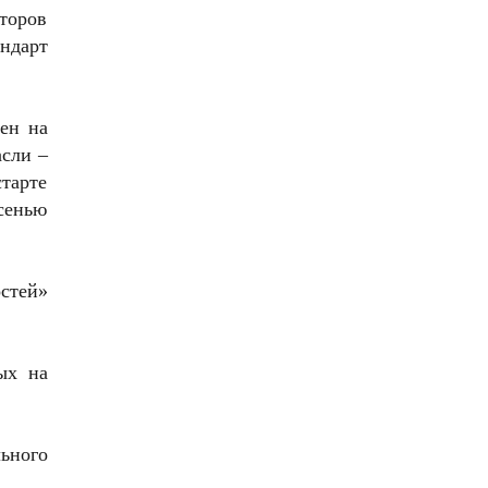
второв
ндарт
ен на
асли –
тарте
сенью
стей»
ых на
ьного