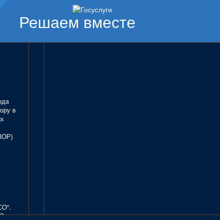
Решаем вместе
ода
ору в
ых
ЗОР)
СО".
В.