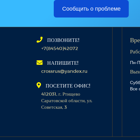
Сообщить о проблеме
ПОЗВОНИТЕ!
Вре
+7(84540)42072
Раб
Пн-П
НАПИШИТЕ!
crossrus@yandex.ru
Вых
Субб
ПОСЕТИТЕ ОФИС!
Все 
412031, г. Ртищево
Саратовской области, ул.
Советская, 3