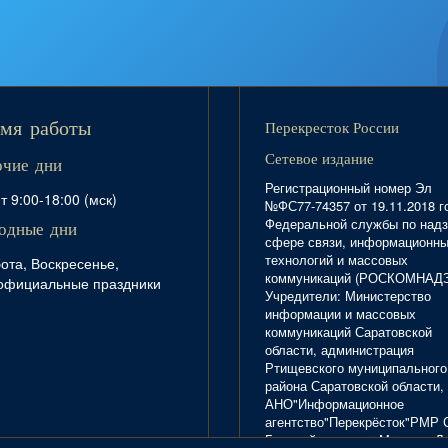
Перекресток России
мя работы
Сетевое издание
очие дни
Регистрационный номер Эл
т 9:00-18:00 (мск)
№ФС77-74357 от 19.11.2018 г
Федеральной службы по надз
одные дни
сфере связи, информационн
технологий и массовых
ота, Воскресенье,
коммуникаций (РОСКОМНАД
официальные праздники
Учредители: Министерство
информации и массовых
коммуникаций Саратовской
области, администрация
Ртищевского муниципального
района Саратовской области,
АНО"Информационное
агентство"Перекрёсток"РМР 
Главный редактор Маркова Л.