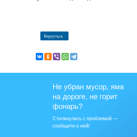
Вернуться...
Не убран мусор, яма
на дороге, не горит
фонарь?
Столкнулись с проблемой —
сообщите о ней!