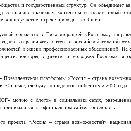
общества и государственных структур. Он объединяет а
ад социально значимым контентом и задает новый ста
явок на участие в треке проходит по 9 июня.
уемый совместно с Госкорпорацией «Росатом», направл
оздавать и развивать контент о российской атомной отр
можностей и жизни профессиональных объединений. На с
обществ: юниоры, студенты и молодежь Росатома, а о
» Президентской платформы «Россия – страна возможно
я «Сенеж», где будут определены победители 2026 года.
ЛОГ» можно с блогом в социальных сетях, разрешенн
 принимаются на официальном сайте: топблог.рф.
ого проекта «Россия – страна возможностей» национал