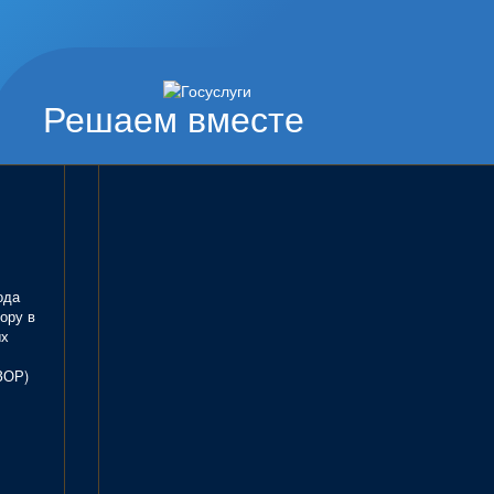
Решаем вместе
ода
ору в
ых
ЗОР)