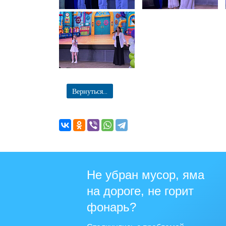
Вернуться...
Не убран мусор, яма
на дороге, не горит
фонарь?