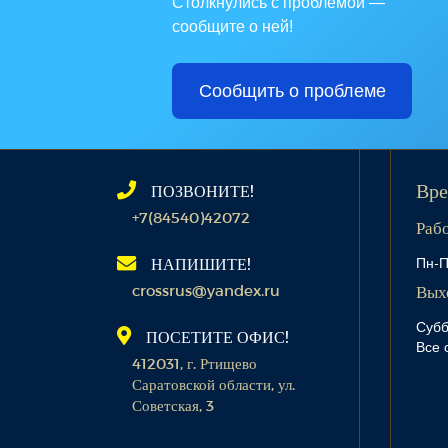
Столкнулись с проблемой —
сообщите о ней!
Сообщить о проблеме
ПОЗВОНИТЕ!
Вре
+7(84540)42072
Раб
Пн-П
НАПИШИТЕ!
crossrus@yandex.ru
Вых
Субб
ПОСЕТИТЕ ОФИС!
Все 
412031, г. Ртищево
Саратовской области, ул.
Советская, 3