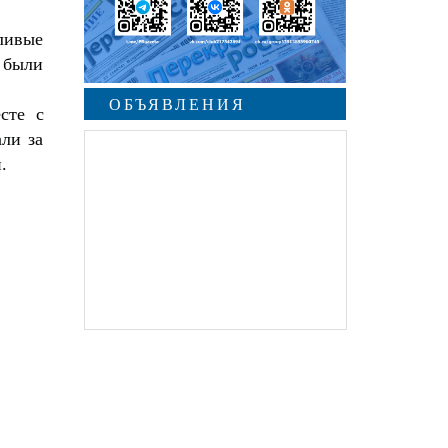
ивые 
были 
ОБЪЯВЛЕНИЯ
сте с
ли за
.