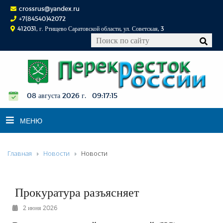
crossrus@yandex.ru
+7(84540)42072
412031, г. Ртищево Саратовской области, ул. Советская, 3
08 августа 2026 г. 09:17:16
МЕНЮ
Главная
Новости
Новости
НОВОСТИ
ОФИЦИАЛЬНО
К СВЕДЕНИЮ
Прокуратура разъясняет
КОНКУРСЫ
2 июня 2026
ФОТОРЕПОРТАЖИ