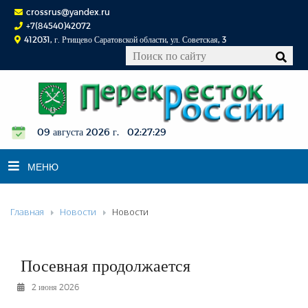
crossrus@yandex.ru
+7(84540)42072
412031, г. Ртищево Саратовской области, ул. Советская, 3
09 августа 2026 г. 02:27:30
МЕНЮ
Главная
Новости
Новости
НОВОСТИ
ОФИЦИАЛЬНО
К СВЕДЕНИЮ
Посевная продолжается
КОНКУРСЫ
2 июня 2026
ФОТОРЕПОРТАЖИ