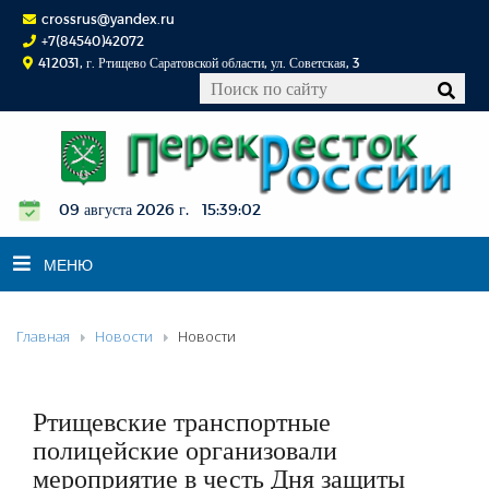
crossrus@yandex.ru
+7(84540)42072
412031, г. Ртищево Саратовской области, ул. Советская, 3
09 августа 2026 г. 15:39:03
МЕНЮ
Главная
Новости
Новости
НОВОСТИ
ОФИЦИАЛЬНО
К СВЕДЕНИЮ
Ртищевские транспортные
КОНКУРСЫ
полицейские организовали
мероприятие в честь Дня защиты
ФОТОРЕПОРТАЖИ