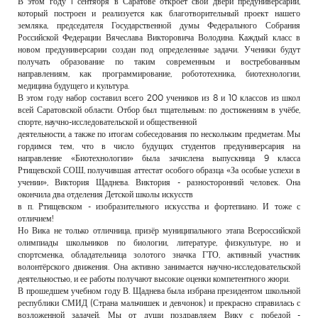
В этом году 1 сентября в Саратове откроет свои двери предуниверсарий,
РЕКЛАМОДАТЕЛЯМ
который построен и реализуется как благотворительный проект нашего
земляка, председателя Государственной думы Федерального Собрания
ОБЪЯВЛЕНИЯ
Российской Федерации Вячеслава Викторовича Володина. Каждый класс в
новом предуниверсарии создан под определенные задачи. Ученики будут
КОНТАКТЫ
получать образование по таким современным и востребованным
направлениям, как программирование, робототехника, биотехнологии,
медицина будущего и культура.
В этом году набор составил всего 200 учеников из 8 и 10 классов из школ
всей Саратовской области. Отбор был тщательным: по достижениям в учёбе,
спорте, научно-исследовательской и общественной
деятельности, а также по итогам собеседования по нескольким предметам. Мы
гордимся тем, что в число будущих студентов предуниверсария на
направление «Биотехнологии» была зачислена выпускница 9 класса
Ртищевской СОШ, получившая аттестат особого образца «За особые успехи в
учении», Виктория Щаднева. Виктория - разносторонний человек. Она
окончила два отделения Детской школы искусств
в п. Ртищевском - изобразительного искусства и фортепиано. И тоже с
отличием!
Но Вика не только отличница, призёр муниципального этапа Всероссийской
олимпиады школьников по биологии, литературе, физкультуре, но и
спортсменка, обладательница золотого значка ГТО, активный участник
волонтёрского движения. Она активно занимается научно-исследовательской
деятельностью, и ее работы получают высокие оценки компетентного жюри.
В прошедшем учебном году В. Щаднева была избрана президентом школьной
республики СМИД (Страна мальчишек и девчонок) и прекрасно справилась с
возложенной задачей. Мы от души поздравляем Вику с победой -