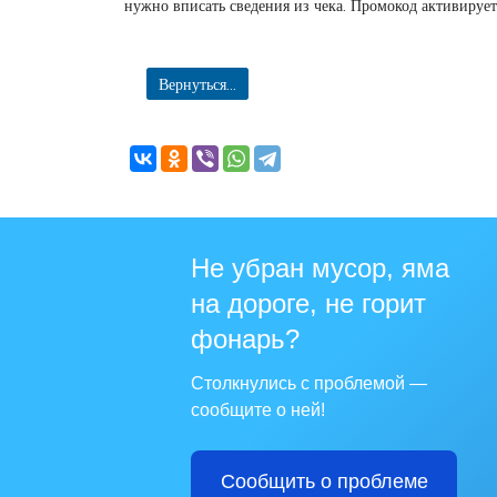
нужно вписать сведения из чека. Промокод активирует
Вернуться...
Не убран мусор, яма
на дороге, не горит
фонарь?
Столкнулись с проблемой —
сообщите о ней!
Сообщить о проблеме