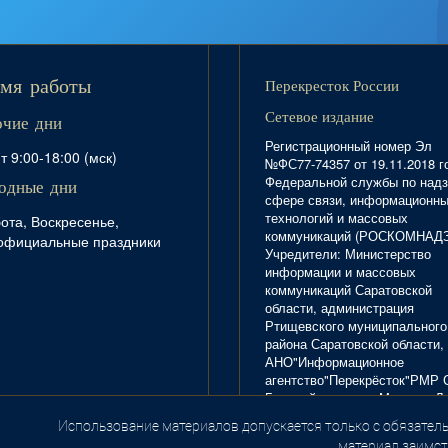
Перекресток России
мя работы
Сетевое издание
очие дни
Регистрационный номер Эл
т 9:00-18:00 (мск)
№ФС77-74357 от 19.11.2018 г
Федеральной службы по надз
одные дни
сфере связи, информационн
технологий и массовых
ота, Воскресенье,
коммуникаций (РОСКОМНАД
официальные праздники
Учредители: Министерство
информации и массовых
коммуникаций Саратовской
области, администрация
Ртищевского муниципального
района Саратовской области,
АНО"Информационное
агентство"Перекрёсток"РМР 
Главный редактор Маркова Л.
Тел. 8(84540)4-20-72; отдел
Использование материалов допускается только с обязатель
.
рекламы - 4-29-10.
материал заимст