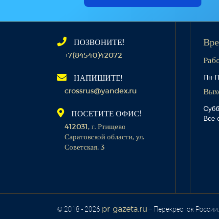
ПОЗВОНИТЕ!
Вре
+7(84540)42072
Раб
Пн-П
НАПИШИТЕ!
crossrus@yandex.ru
Вых
Субб
ПОСЕТИТЕ ОФИС!
Все 
412031, г. Ртищево
Саратовской области, ул.
Советская, 3
pr-gazeta.ru
© 2018 - 2026
– Перекресток России