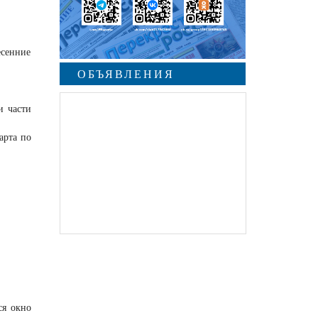
есенние
ОБЪЯВЛЕНИЯ
и части
арта по
ся окно