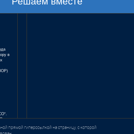
Решаем вместе
ода
ору в
ых
ЗОР)
СО".
В.
ной прямой гиперссылкой на страницу, с которой
вован.