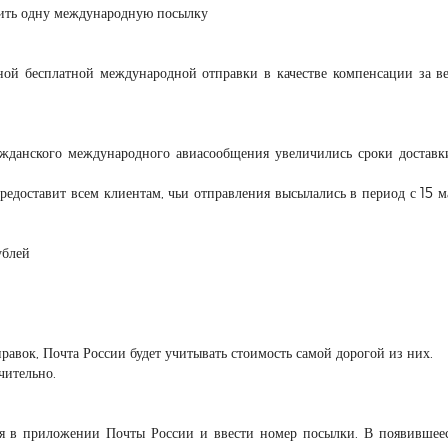
авить одну международную посылку
ной бесплатной международной отправки в качестве компенсации за в
ажданского международного авиасообщения увеличились сроки доставк
редоставит всем клиентам, чьи отправления высылались в период с 15 м
ублей
правок, Почта России будет учитывать стоимость самой дорогой из них.
чительно.
ься в приложении Почты России и ввести номер посылки. В появившее