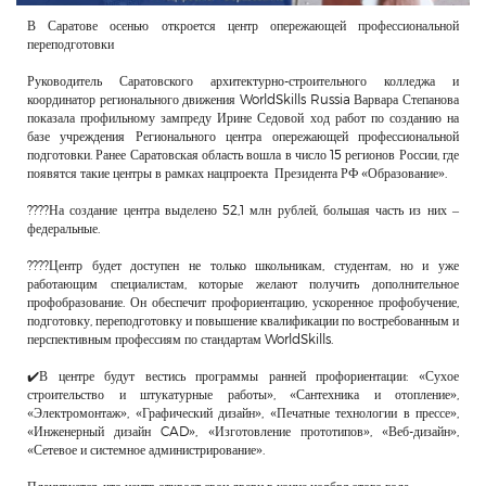
В Саратове осенью откроется центр опережающей профессиональной
переподготовки
Руководитель Саратовского архитектурно-строительного колледжа и
координатор регионального движения WorldSkills Russia Варвара Степанова
показала профильному зампреду Ирине Седовой ход работ по созданию на
базе учреждения Регионального центра опережающей профессиональной
подготовки. Ранее Саратовская область вошла в число 15 регионов России, где
появятся такие центры в рамках нацпроекта Президента РФ «Образование».
????На создание центра выделено 52,1 млн рублей, большая часть из них –
федеральные.
????Центр будет доступен не только школьникам, студентам, но и уже
работающим специалистам, которые желают получить дополнительное
профобразование. Он обеспечит профориентацию, ускоренное профобучение,
подготовку, переподготовку и повышение квалификации по востребованным и
перспективным профессиям по стандартам WorldSkills.
✔️В центре будут вестись программы ранней профориентации: «Сухое
строительство и штукатурные работы», «Сантехника и отопление»,
«Электромонтаж», «Графический дизайн», «Печатные технологии в прессе»,
«Инженерный дизайн CAD», «Изготовление прототипов», «Веб-дизайн»,
«Сетевое и системное администрирование».