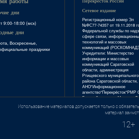
Перекресток России
мя работы
Сетевое издание
очие дни
Регистрационный номер Эл
т 9:00-18:00 (мск)
№ФС77-74357 от 19.11.2018 г
Федеральной службы по надз
одные дни
сфере связи, информационн
технологий и массовых
ота, Воскресенье,
коммуникаций (РОСКОМНАД
официальные праздники
Учредители: Министерство
информации и массовых
коммуникаций Саратовской
области, администрация
Ртищевского муниципального
района Саратовской области,
АНО"Информационное
агентство"Перекрёсток"РМР 
Главный редактор Маркова Л.
Тел. 8(84540)4-20-72; отдел
Использование материалов допускается только с обязатель
.
рекламы - 4-29-10.
материал заимст
12+