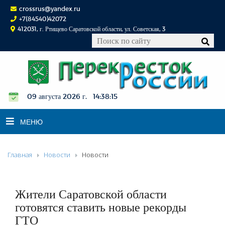
crossrus@yandex.ru
+7(84540)42072
412031, г. Ртищево Саратовской области, ул. Советская, 3
09 августа 2026 г. 14:38:16
МЕНЮ
Главная
Новости
Новости
НОВОСТИ
ОФИЦИАЛЬНО
К СВЕДЕНИЮ
Жители Саратовской области
КОНКУРСЫ
готовятся ставить новые рекорды
ГТО
ФОТОРЕПОРТАЖИ