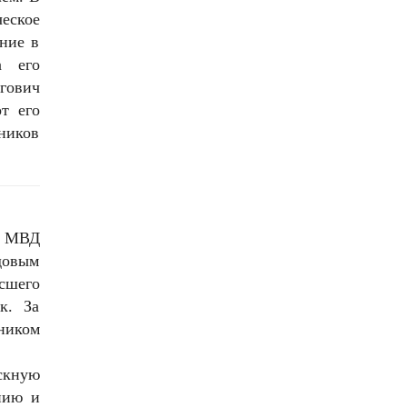
еское
ание в
а его
гович
т его
дников
О МВД
довым
сшего
к. За
ьником
скную
нию и