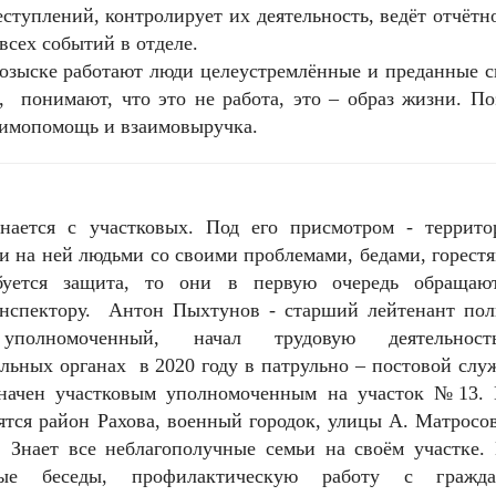
ступлений, контролирует их деятельность, ведёт отчётн
 всех событий в отделе.
озыске работают люди целеустремлённые и преданные с
е, понимают, что это не работа, это – образ жизни. П
заимопомощь и взаимовыручка.
нается с участковых. Под его присмотром - террито
на ней людьми со своими проблемами, бедами, горестя
буется защита, то они в первую очередь обращаю
инспектору. Антон Пыхтунов - старший лейтенант пол
 уполномоченный, начал трудовую деятельно
льных органах в 2020 году в патрульно – постовой слу
значен участковым уполномоченным на участок №13. 
ятся район Рахова, военный городок, улицы А. Матросо
. Знает все неблагополучные семьи на своём участке.
ьные беседы, профилактическую работу с гражда