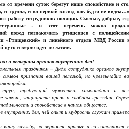
имо от времени суток берегут наше спокойствие и сто
, и трудна, и на первый взгляд как будто не видна…»
уют работу сотрудников полиции. Смелые, добрые, стр
есстрашные - и этот перечень можно продол
ший повод познакомить ртищевцев с полицейски
и «Ртищевский» и линейного отдела МВД России н
 путь и верно идут по жизни.
ки и ветераны органов внутренних дел!
ональным праздником – Днём сотрудника органов внутр
 символ признания вашей нелегкой, но чрезвычайно в
авопорядка.
труд, требующий мужества, самоотдачи и выс
е закона, защищаете права и свободы граждан, борет
табильность и спокойствие в нашем обществе.
ов внутренних дел, чей опыт и мудрость служат пример
вашу службу, за верность присяге и за готовность в