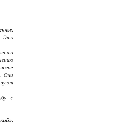
енных
. Это
нению
чению
ногие
. Они
твуют
ьбу с
кий».