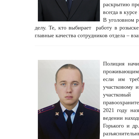
раскрытию пре
всегда в курсе
В уголовном р
делу. Те, кто выбирает работу в розыск
главные качества сотрудников отдела – в
Полиция начи
проживающими 
если им тре
участковому 
участковый
правоохраните
2021 году на
ведении наход
Горького и др
разъяснител