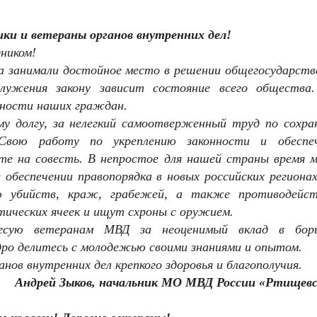
ики и ветераны
органов внутренних дел!
дником!
да занимали достойное место в решении общегосударств
служения закону зависит состояние всего общества
нности наших граждан.
му долгу, за нелегкий самоотверженный труд по сохра
 Свою работу по укреплению законности и обеспе
те на совесть. В непростое для нашей страны время м
обеспечении правопорядка в новых российских регионах
 убийств, краж, грабежей, а также противодейс
тических ячеек и ищут схроны с оружием.
ресую ветеранам МВД за неоценимый вклад в бор
дро делитесь с молодежью своими знаниями и опытом.
ов внутренних дел крепкого здоровья и благополучия.
Андрей Зыков, начальник МО МВД России «Ртищевс