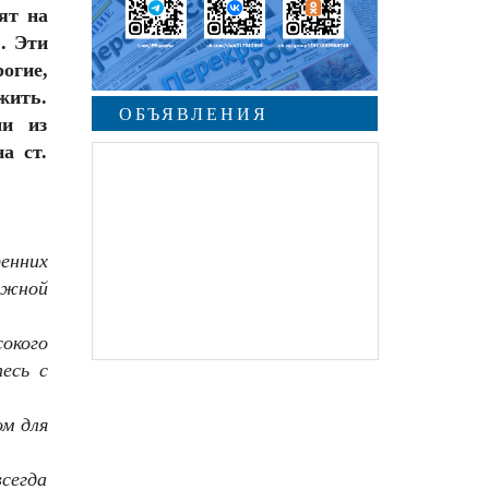
ят на
. Эти
огие,
жить.
ОБЪЯВЛЕНИЯ
ми из
а ст.
undefined
енних
ажной
окого
есь с
ом для
сегда