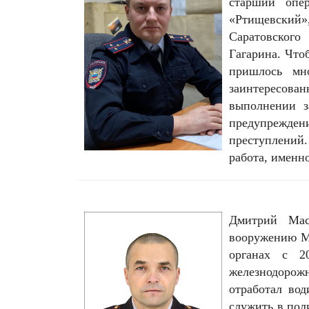
старший опе
«Ртищевский»
Саратовского
Гагарина. Что
пришлось мн
заинтересован
выполнении з
предупрежден
преступлений.
работа, именно
Дмитрий Мас
вооружению М
органах с 2
железнодорож
отработал во
служить в пол