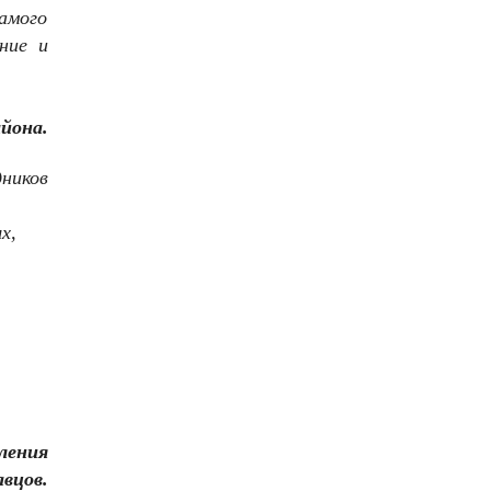
амого
ние и
йона.
ников
х,
ления
вцов.