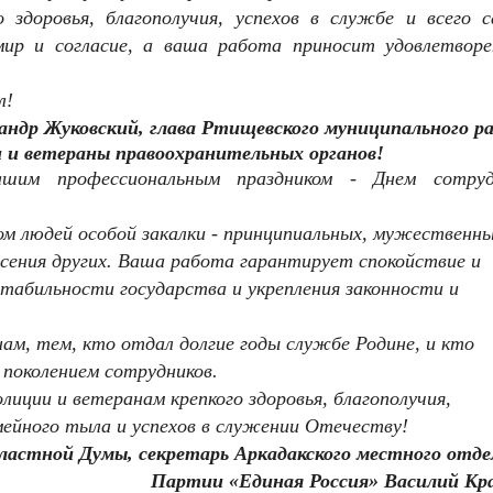
здоровья, благополучия, успехов в службе и всего с
мир и согласие, а ваша работа приносит удовлетворе
л!
андр Жуковский,
глава Ртищевского муниципального ра
и ветераны правоохранительных органов!
ашим профессиональным праздником - Днем сотруд
лом людей особой закалки - принципиальных, мужественны
сения других. Ваша работа гарантирует спокойствие и
стабильности государства и укрепления законности и
ам, тем, кто отдал долгие годы службе Родине, и кто
поколением сотрудников.
иции и ветеранам крепкого здоровья, благополучия,
мейного тыла и успехов в служении Отечеству!
ластной Думы, секретарь Аркадакского местного отде
Партии «Единая Россия» Василий Кра