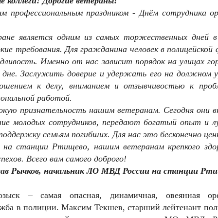
 коллеги! Дорогие ветераны!
ым профессиональным праздником - Днём сотрудника ор
ране является одним из самых торжественных дней в 
кие требования. Для гражданина человек в полицейской
едливость. Именно от нас зависит порядок на улицах го
 дне. Заслужить доверие и удержать его на должном у
шением к делу, вниманием и отзывчивостью к проб
иональной работой.
окую признательность нашим ветеранам. Сегодня они в
ение молодых сотрудников, передают богатый опыт и л
оддержку семьям погибших. Для нас это бесконечно цен
на станции Ртищево, нашим ветеранам крепкого здор
пехов. Всего вам самого доброго!
ав Рычков, начальник ЛО МВД России на станции Рти
озыск – самая опасная, динамичная, овеянная ор
жба в полиции. Максим Текшев, старший лейтенант пол