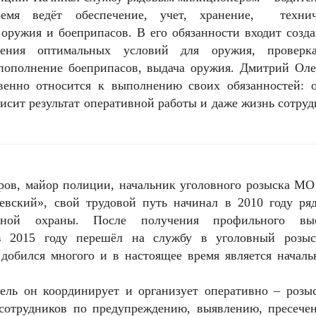
ремя ведёт обеспечение, учет, хранение, технич
оружия и боеприпасов. В его обязанности входит созд
нения оптимальных условий для оружия, проверк
 пополнение боеприпасов, выдача оружия. Дмитрий Оле
твенно относится к выполнению своих обязанностей: о
исит результат оперативной работы и даже жизнь сотру
ров, майор полиции, начальник уголовного розыска М
евский», свой трудовой путь начинал в 2010 году ря
енной охраны. После получения профильного вы
в 2015 году перешёл на службу в уголовный розыс
 добился многого и в настоящее время является начал
тель он координирует и организует оперативно – розы
 сотрудников по предупреждению, выявлению, пресече