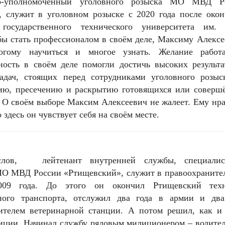
р-уполномоченный уголовного розыска МО МВД Р
, служит в уголовном розыске с 2020 года после окон
 государственного технического университета им.
бы стать профессионалом в своём деле, Максиму Алекс
огому научиться и многое узнать. Желание работ
ность в своём деле помогли достичь высоких результа
адач, стоящих перед сотрудниками уголовного розыс
ию, пресечению и раскрытию готовящихся или соверш
 О своём выборе Максим Алексеевич не жалеет. Ему нр
 здесь он чувствует себя на своём месте.
лов, лейтенант внутренней службы, специали
О МВД России «Ртищевский», служит в правоохраните
009 года. До этого он окончил Ртищевский тех
ного транспорта, отслужил два года в армии и два
дителем ветеринарной станции. А потом решил, как и 
иции. Начинал службу рядовым милиционером – водител