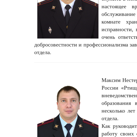
настоящее в
обслуживание 
комнате хра
исправности,
очень ответс
добросовестности и профессионализма зав
отдела.
Максим Несте
России «Ртищ
вневедомств
образования 
несколько лет
отдела.
Как руководи
работу своих