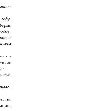
ганов
году.
 форме
родов,
ровне
лемам
носят
учшие
но.
овья,
щево.
еолом
иции,