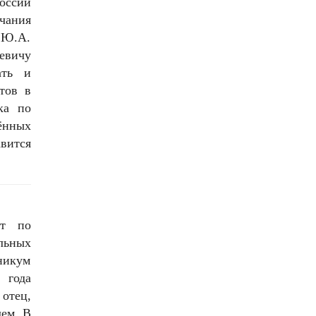
оссии
чания
 Ю.А.
еевичу
ать и
тов в
ка по
ённых
авится
ст по
льных
никум
 года
отец,
ем. В