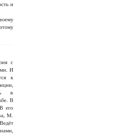
ость и
воему
оэтому
рия с
ми. И
тся к
иции,
сть в
жбе. В
В его
ва, М.
 Ведёт
нами,