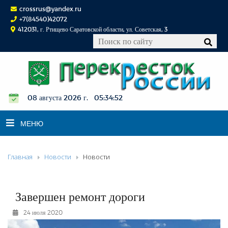
crossrus@yandex.ru
+7(84540)42072
412031, г. Ртищево Саратовской области, ул. Советская, 3
08 августа 2026 г. 05:34:53
МЕНЮ
Главная
Новости
Новости
НОВОСТИ
ОФИЦИАЛЬНО
К СВЕДЕНИЮ
Завершен ремонт дороги
КОНКУРСЫ
24 июля 2020
ФОТОРЕПОРТАЖИ