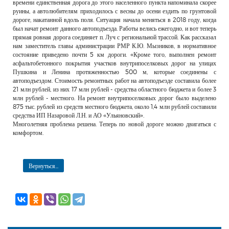
времени единственная дорога до этого населенного пункта напоминала скорее
руины, а автолюбителям приходилось с весны до осени ездить по грунтовой
дороге, накатанной вдоль поля. Ситуация начала меняться в 2018 году, когда
был начат ремонт данного автоподъезда. Работы велись ежегодно, и вот теперь
прямая ровная дорога соединяет п. Луч с региональной трассой. Как рассказал
нам заместитель главы администрации РМР К.Ю. Мызников, в нормативное
состояние приведено почти 5 км дороги. «Кроме того, выполнен ремонт
асфальтобетонного покрытия участков внутрипоселковых дорог на улицах
Пушкина и Ленина протяженностью 500 м, которые соединены с
автоподъездом. Стоимость ремонтных работ на автоподъезде составила более
21 млн рублей, из них 17 млн рублей - средства областного бюджета и более 3
млн рублей - местного. На ремонт внутрипоселковых дорог было выделено
875 тыс. рублей из средств местного бюджета, около 1,4 млн рублей составили
средства ИП Назаровой Л.Н. и АО «Ульяновский».
Многолетняя проблема решена. Теперь по новой дороге можно двигаться с
комфортом.
Вернуться...