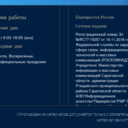
Перекресток России
мя работы
Сетевое издание
очие дни
Регистрационный номер Эл
т 9:00-18:00 (мск)
№ФС77-74357 от 19.11.2018 г
Федеральной службы по надз
одные дни
сфере связи, информационн
технологий и массовых
ота, Воскресенье,
коммуникаций (РОСКОМНАД
официальные праздники
Учредители: Министерство
информации и массовых
коммуникаций Саратовской
области, администрация
Ртищевского муниципального
района Саратовской области,
АНО"Информационное
агентство"Перекрёсток"РМР 
Главный редактор Маркова Л.
Тел. 8(84540)4-20-72; отдел
Использование материалов допускается только с обязатель
.
рекламы - 4-29-10.
материал заимст