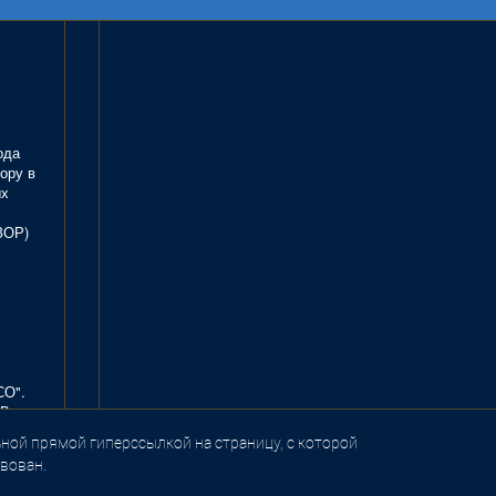
ода
ору в
ых
ЗОР)
СО".
В.
ной прямой гиперссылкой на страницу, с которой
вован.