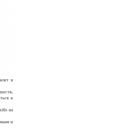
илет в
шеств,
ться к
ills на
иным и