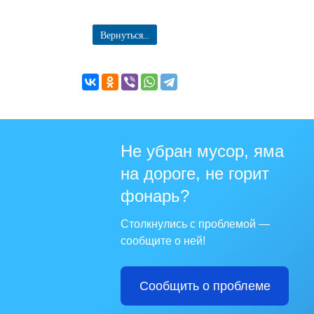
Вернуться...
Не убран мусор, яма
на дороге, не горит
фонарь?
Столкнулись с проблемой —
сообщите о ней!
Сообщить о проблеме