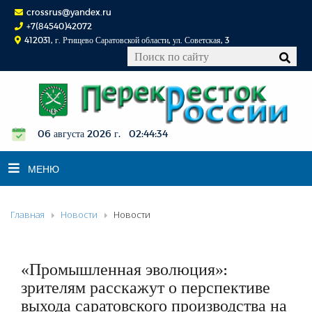
crossrus@yandex.ru
+7(84540)42072
412031, г. Ртищево Саратовской области, ул. Советская, 3
06 августа 2026 г. 02:44:35
МЕНЮ
Главная
Новости
Новости
НОВОСТИ
ОФИЦИАЛЬНО
К СВЕДЕНИЮ
«Промышленная эволюция»:
КОНКУРСЫ
зрителям расскажут о перспективе
выхода саратовского производства на
ФОТОРЕПОРТАЖИ