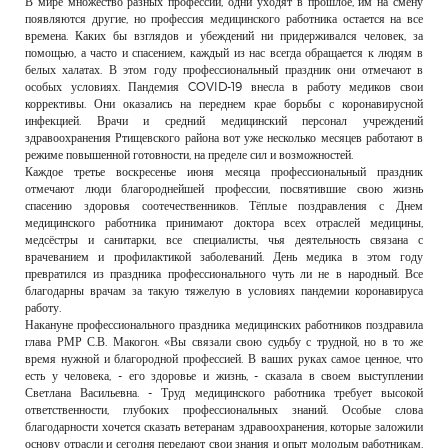
В мире множество разных профессий, одни уходят в прошлое, им на смену
РЕКЛАМОДАТЕЛЯМ
появляются другие, но профессия медицинского работника остается на все
времена. Каких бы взглядов и убеждений ни придерживался человек, за
ОБЪЯВЛЕНИЯ
помощью, а часто и спасением, каждый из нас всегда обращается к людям в
белых халатах. В этом году профессиональный праздник они отмечают в
КОНТАКТЫ
особых условиях. Пандемия COVID-19 внесла в работу медиков свои
коррективы. Они оказались на переднем крае борьбы с коронавирусной
инфекцией. Врачи и средний медицинский персонал учреждений
здравоохранения Ртищевского района вот уже несколько месяцев работают в
режиме повышенной готовности, на пределе сил и возможностей.
Каждое третье воскресенье июня месяца профессиональный праздник
отмечают люди благороднейшей профессии, посвятившие свою жизнь
спасению здоровья соотечественников. Тёплые поздравления с Днем
медицинского работника принимают доктора всех отраслей медицины,
медсёстры и санитарки, все специалисты, чья деятельность связана с
врачеванием и профилактикой заболеваний. День медика в этом году
превратился из праздника профессионального чуть ли не в народный. Все
благодарны врачам за такую тяжелую в условиях пандемии коронавируса
работу.
Накануне профессионального праздника медицинских работников поздравила
глава РМР С.В. Макогон. «Вы связали свою судьбу с трудной, но в то же
время нужной и благородной профессией. В ваших руках самое ценное, что
есть у человека, - его здоровье и жизнь, - сказала в своем выступлении
Светлана Васильевна. - Труд медицинского работника требует высокой
ответственности, глубоких профессиональных знаний. Особые слова
благодарности хочется сказать ветеранам здравоохранения, которые заложили
основу отрасли и сегодня передают свои знания и опыт молодым работникам.