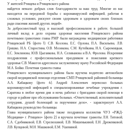
У жителей Ртищева и Ртищевского района
найдется немало добрых слов благодарности за ваш труд. Многие из вас
находятся на передовой борьбы с коронавирусной инфекцией, работая в
сложных условиях, рискуют своим здоровьем и здоровьем своих близких
ради спасения жизней других людей».
За добросовестный труд и высокий профессионализм в работе, большой
личный вклад в дело охраны здоровья населения Ртищевского района
почетными грамотами главы РМР были награждены медицинские работники
Ртищевской РБ (фото 1): С.В. Козлова, Е.С. Орлова, П.А. Васильева, Л.В.
Гришко, Н.А. Старостина, О.В. Мозякова, С.М. Кутейкина, Н.А. Сыромицкая,
Е.С. Землянова, Ю.В. Цыганкова, Н.А. Селиванова и В.А. Фролова. Искренние
поздравления с профессиональным праздником и пожелания крепкого
здоровья С.В. Макогон адресовала заслуженному врачу Российской Федерации
М.А. Бойко. Почетная грамота главы
Ртищевского муниципального района была вручена водителю автомобиля
скорой медицинской помощи отделения СМП Ртищевской районной больницы
А.А. Кабацкову (фото 4). Андрей Алексеевич перевозил больных
коронавирусной инфекцией в специализированные лечебные учреждения г.
Саратова в любое время дня и ночи, работал с бригадами скорой помощи в
городе и районе при обслуживании больных. «Ответственный, исполнительный
сотрудник, душой болеющий за порученное дело», - характеризует А.А.
Кабацкова руководство больницы.
Глава муниципального района также поздравила коллектив ЧУЗ «РЖД-
Медицина» г. Ртищево» (фото 2) и вручила почетные грамоты Л.Н. Титовой,
С.А. Сдобниковой, Е.В. Стрелюхиной, Е.В. Мишенькиной, Е.Н. Дреженковой,
Л.В. Купцовой, М.Н. Машковой, Е.М. Ушениной.