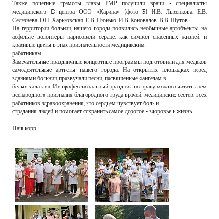
Также почетные грамоты главы РМР получили врачи - специалисты
медицинского Di-центра ООО «Карина» (фото 3) И.В. Лысенкова, Е.В.
Селезнева, О.Н. Харьковская, С.В. Нюнько, И.В. Коновалов, В.В. Шутов.
На территории больниц нашего города появились необычные артобъекты: на
асфальте волонтеры нарисовали сердце, как символ спасенных жизней, и
красивые цветы в знак признательности медицинским
работникам.
Замечательные праздничные концертные программы подготовили для медиков
самодеятельные артисты нашего города. На открытых площадках перед
зданиями больниц прозвучали песни, посвященные «ангелам в
белых халатах». Их профессиональный праздник по праву можно считать днем
всенародного признания благородного труда врачей, медицинских сестер, всех
работников здравоохранения, кто сердцем чувствует боль и
страдания людей и помогает сохранить самое дорогое - здоровье и жизнь.
Наш корр.