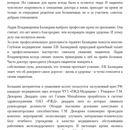
вечером. Но главным для врача всегда были и остаются люди. И пациенты
чувствуют искренность в отношении доктора и вновь приходят на прием не
только за очередным рецептом или больничным, но и за участием, советом,
добрым отношением.
Лидия Владимировна Баландина выбрала профессию врача по призванию. Она
считает, что нет ничего благороднее, чем возвращать людям здоровье. И этому
делу она посвятила жизнь.
За свою профессиональную деятельность терапевт Баландина помогла многим.
Глубокие медицинские знания Л.В. Баландиной, природный врачебный талант
и профессиональное мастерство снискали уважение пациентов. Лидия
Владимировна всегда спешит помочь пришедшим к ней на приём больным.
Часто доктору приходится убеждать пациентов поверить в
собственные силы, доказывать, что лечение протекает успешно. Л.В. Баландина
знает, что ей доверяют самое дорогое - жизнь и здоровье - и чутко относится к
своим пациентам.
Большим авторитетом и уважением коллег пользуется заслуженный врач РФ,
кандидат медицинских наук, ветеран ЧУЗ «РЖД-Медицина» г. Ртищево» Г.М.
Дюкарева. Двадцать семь лет Галина Михайловна проработала в системе
здравоохранения ОАО «РЖД», двадцать пять из которых занимала
руководящие должности. Обладая высокими деловыми качествами и
организаторскими способностями, Г.М. Дюкарева планомерно проводила
комплекс мероприятий, позволяющих улучшать материально-техническую
базу лечебного учреждения и качество медицинского обслуживания
работников железнодорожного транспорта. В настоящее время, являясь