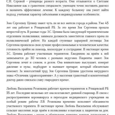
С.Н. Серовой - ртищевцы разного возраста. Они отзываются о Светлане
Николаевне как о грамотном специалисте, умеющем точно поставить диагноз
и назначить эффективное лечение. К каждому больному она умеет найти
подход, учитывая характер заболевания и индивидуальные особенности.
Зою Сергеевну Цепину знают чуть ли не все жители города и района. Уже 45
лет она работает в Ртищевской РБ. За это время Зоя Сергеевна прошла
непростой путь. В разные годы З.С. Цепина была заведующей терапевтическим
отделением поликлиники, занимала должность заместителя главного врача по
поликлинической работе. На каждой ступеньке карьерной лестницы Зоя
Сергеевна проявляла свои лучшие профессиональные и человеческие качества:
готовность прийти на помощь, милосердие и сострадание. В настоящее время
З.С. Цепина работает участковым терапевтом. Ежедневно на приём к ней
записывается до 30 человек с разными недугами. Пациенты знают: Зоя
Сергеевна лечит и словом, и делом. Она внимательно выслушает, измерит
давление и пульс, подбодрит и выпишет препарат, который обязательно
поможет. За многолетний труд Зоя Сергеевна Цепина удостоена нагрудного
знака «Отличник здравоохранения». А у населения грамотный и компетентный
доктор давно снискала славу «народного врача».
Любовь Васильевна Резяпкина работает врачом-терапевтом в Ртищевской РБ
35 лет. Последние несколько лет она возглавляет дневной стационар. В связи с
распространением коронавируса и переходом медицинского учреждения на
особый режим работы Л.В. Резяпкина временно исполняет обязанности
участкового терапевта. В настоящее время Любовь Васильевна обслуживает
сельское население, ведя приём в поликлинике и выезжая к пациентам на дом.
Любовь Васильевна - милая и обаятельная женщина, которая располагает к