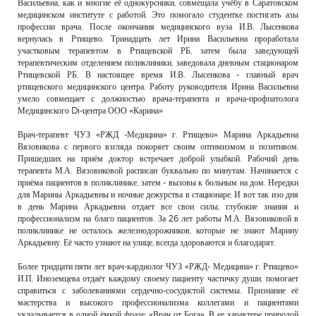
Васильевна, как и многие её однокурсники, совмещала учёбу в Саратовском
медицинском институте с работой. Это помогало студентке постигать азы
профессии врача. После окончания медицинского вуза И.В. Лысенкова
вернулась в Ртищево. Тринадцать лет Ирина Васильевна проработала
участковым терапевтом в Ртищевской РБ, затем была заведующей
терапевтическим отделением поликлиники, заведовала дневным стационаром
Ртищевской РБ. В настоящее время И.В. Лысенкова - главный врач
ртищевского медицинского центра. Работу руководителя Ирина Васильевна
умело совмещает с должностью врача-терапевта и врача-профпатолога
Медицинского Di-центра ООО «Карина»
Врач-терапевт ЧУЗ «РЖД -Медицина» г. Ртищево» Марина Аркадьевна
Вязовикова с первого взгляда покоряет своим оптимизмом и позитивом.
Пришедших на приём доктор встречает доброй улыбкой. Рабочий день
терапевта М.А. Вязовиковой расписан буквально по минутам. Начинается с
приёма пациентов в поликлинике, затем - вызовы к больным на дом. Нередки
для Марины Аркадьевны и ночные дежурства в стационаре. И вот так изо дня
в день Марина Аркадьевна отдает все свои силы, глубокие знания и
профессионализм на благо пациентов. За 26 лет работы М.А. Вязовиковой в
поликлинике не осталось железнодорожников, которые не знают Марину
Аркадьевну. Её часто узнают на улице, всегда здороваются и благодарят.
Более тридцати пяти лет врач-кардиолог ЧУЗ «РЖД- Медицина» г. Ртищево»
И.П. Иноземцева отдаёт каждому своему пациенту частичку души, помогает
справиться с заболеваниями сердечно-сосудистой системы. Признание её
мастерства и высокого профессионализма коллегами и пациентами
укладывается в одной ёмкой фразе: «Врач от Бога». В ее характере природой