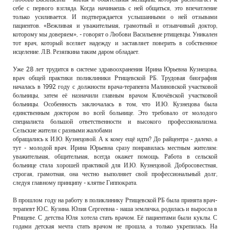
себе с первого взгляда. Когда начинаешь с ней общаться, это впечатление
только усиливается. И подтверждается услышанными о ней отзывами
пациентов. «Вежливая и уважительная, грамотный и отзывчивый доктор,
которому мы доверяем», - говорят о Любови Васильевне ртищевцы. Уникален
тот врач, который вселяет надежду и заставляет поверить в собственное
исцеление. Л.В. Резяпкина таким даром обладает.
Уже 28 лет трудится в системе здравоохранения Ирина Юрьевна Кузнецова,
врач общей практики поликлиники Ртищевской РБ. Трудовая биография
началась в 1992 году с должности врача-терапевта Малиновской участковой
больницы, затем её назначили главным врачом Ключёвской участковой
больницы. Особенность заключалась в том, что И.Ю. Кузнецова была
единственным доктором во всей больнице. Это требовало от молодого
специалиста большой ответственности и высокого профессионализма.
Сельские жители с разными жалобами
обращались к И.Ю. Кузнецовой. А к кому ещё идти? До райцентра - далеко, а
тут - молодой врач. Ирина Юрьевна сразу понравилась местным жителям:
уважительная, общительная, всегда окажет помощь. Работа в сельской
больнице стала хорошей практикой для И.Ю. Кузнецовой. Добросовестная,
строгая, грамотная, она честно выполняет свой профессиональный долг,
следуя главному принципу - клятве Гиппократа.
В прошлом году на работу в поликлинику Ртищевской РБ была принята врач-
терапевт Ю.С. Кузина. Юлия Сергеевна - наша землячка, родилась и выросла в
Ртищеве. С детства Юля хотела стать врачом. Её пациентами были куклы. С
годами детская мечта стать врачом не прошла, а только укрепилась. На