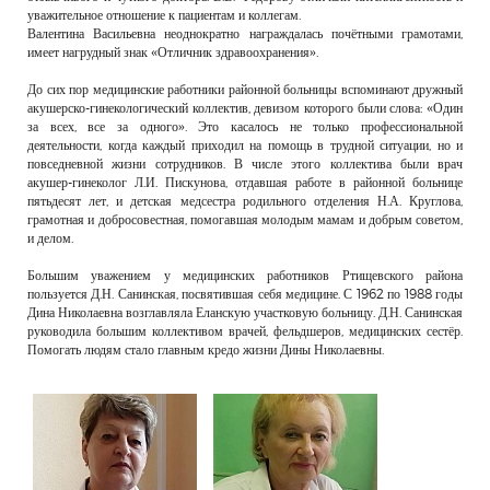
уважительное отношение к пациентам и коллегам.
Валентина Васильевна неоднократно награждалась почётными грамотами,
имеет нагрудный знак «Отличник здравоохранения».
До сих пор медицинские работники районной больницы вспоминают дружный
акушерско-гинекологический коллектив, девизом которого были слова: «Один
за всех, все за одного». Это касалось не только профессиональной
деятельности, когда каждый приходил на помощь в трудной ситуации, но и
повседневной жизни сотрудников. В числе этого коллектива были врач
акушер-гинеколог Л.И. Пискунова, отдавшая работе в районной больнице
пятьдесят лет, и детская медсестра родильного отделения Н.А. Круглова,
грамотная и добросовестная, помогавшая молодым мамам и добрым советом,
и делом.
Большим уважением у медицинских работников Ртищевского района
пользуется Д.Н. Санинская, посвятившая себя медицине. С 1962 по 1988 годы
Дина Николаевна возглавляла Еланскую участковую больницу. Д.Н. Санинская
руководила большим коллективом врачей, фельдшеров, медицинских сестёр.
Помогать людям стало главным кредо жизни Дины Николаевны.