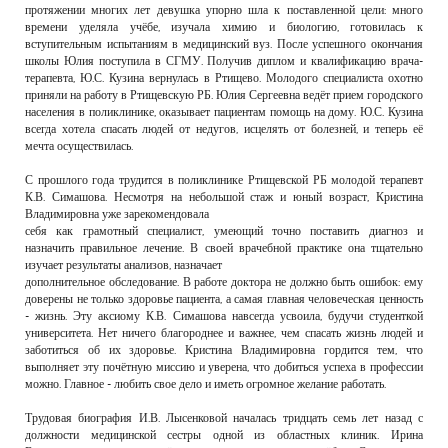
протяжении многих лет девушка упорно шла к поставленной цели: много
времени уделяла учёбе, изучала химию и биологию, готовилась к
вступительным испытаниям в медицинский вуз. После успешного окончания
школы Юлия поступила в СГМУ. Получив диплом и квалификацию врача-
терапевта, Ю.С. Кузина вернулась в Ртищево. Молодого специалиста охотно
приняли на работу в Ртищевскую РБ. Юлия Сергеевна ведёт прием городского
населения в поликлинике, оказывает пациентам помощь на дому. Ю.С. Кузина
всегда хотела спасать людей от недугов, исцелять от болезней, и теперь её
мечта осуществилась.
С прошлого года трудится в поликлинике Ртищевской РБ молодой терапевт
К.В. Симашова. Несмотря на небольшой стаж и юный возраст, Кристина
Владимировна уже зарекомендовала
себя как грамотный специалист, умеющий точно поставить диагноз и
назначить правильное лечение. В своей врачебной практике она тщательно
изучает результаты анализов, назначает
дополнительное обследование. В работе доктора не должно быть ошибок: ему
доверены не только здоровье пациента, а самая главная человеческая ценность
- жизнь. Эту аксиому К.В. Симашова навсегда усвоила, будучи студенткой
университета. Нет ничего благороднее и важнее, чем спасать жизнь людей и
заботиться об их здоровье. Кристина Владимировна гордится тем, что
выполняет эту почётную миссию и уверена, что добиться успеха в профессии
можно. Главное - любить свое дело и иметь огромное желание работать.
Трудовая биография И.В. Лысенковой началась тридцать семь лет назад с
должности медицинской сестры одной из областных клиник. Ирина