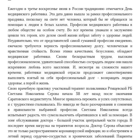
РЕКЛАМОДАТЕЛЯМ
Ежегодно в третье воскресенье июня в России традиционно отмечается День
медицинского работника. Эта дата давно вышла за рамки профессионального
ОБЪЯВЛЕНИЯ
праздника, поскольку на свете нет человека, который бы не обращался за
помощью к людям в белых халатах. Профессия медицинского работника в
КОНТАКТЫ
любом обществе на особом счету. Во все времена уважали и заслуженно
ценили тех героев, кто делом своей жизни избрал заботу о здоровье людей.
Неудивительно, что от представителей самой гуманной профессии ежедневно,
ежечасно требуются верность профессиональному долгу, человеческая и
нравственная стойкость. Всеми этими качествами, безусловно, обладают
медицинские работники. Своим бескорыстным трудом, высоким
профессионализмом, удивительной способностью сострадать людям они нашли
искреннюю любовь всего населения. И, несмотря на сложности нашего
времени, работники медицинской отрасли продолжают самоотверженно
выполнять взятый на себя профессиональный долг - возвращать людям
здоровье, а порой и жизнь.
Свою врачебную практику участковый терапевт поликлиники Ртищевской РБ
Светлана Николаевна Серова начала 38 лет назад после окончания
Саратовского мединститута. Многое пришлось пережить: и успех сопутствовал,
и с трудностями сталкивалась. Но никогда не было разочарования и сомнения
в правильности выбранной профессии. Светлана Николаевна всегда
испытывает радость, что сумела вылечить обратившихся к ней за помощью. В
зоне обслуживания доктора - большой участок центральной части города. В
последнее время нагрузка на терапевтов возросла. Доктор Серова объясняет
это не только распространением коронавирусной инфекции, но и обострением в
летний период сердечно-сосудистых и хронических заболеваний. Пациенты