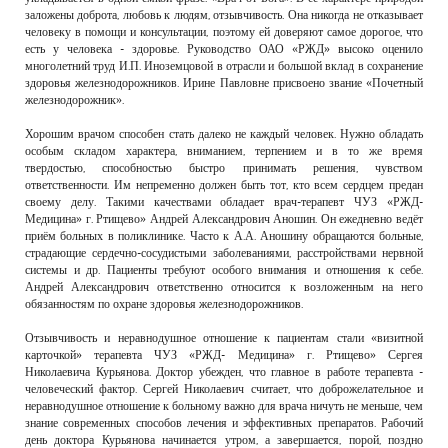
заложены доброта, любовь к людям, отзывчивость. Она никогда не отказывает
человеку в помощи и консультации, поэтому ей доверяют самое дорогое, что
есть у человека - здоровье. Руководство ОАО «РЖД» высоко оценило
многолетний труд И.П. Иноземцовой в отрасли и большой вклад в сохранение
здоровья железнодорожников. Ирине Павловне присвоено звание «Почетный
железнодорожник».
Хорошим врачом способен стать далеко не каждый человек. Нужно обладать
особым складом характера, вниманием, терпением и в то же время
твердостью, способностью быстро принимать решения, чувством
ответственности. Им непременно должен быть тот, кто всем сердцем предан
своему делу. Такими качествами обладает врач-терапевт ЧУЗ «РЖД-
Медицина» г. Ртищево» Андрей Александрович Аношин. Он ежедневно ведёт
приём больных в поликлинике. Часто к А.А. Аношину обращаются больные,
страдающие сердечно-сосудистыми заболеваниями, расстройствами нервной
системы и др. Пациенты требуют особого внимания и отношения к себе.
Андрей Александрович ответственно относится к возложенным на него
обязанностям по охране здоровья железнодорожников.
Отзывчивость и неравнодушное отношение к пациентам стали «визитной
карточкой» терапевта ЧУЗ «РЖД- Медицина» г. Ртищево» Сергея
Николаевича Курьянова. Доктор убежден, что главное в работе терапевта -
человеческий фактор. Сергей Николаевич считает, что доброжелательное и
неравнодушное отношение к больному важно для врача ничуть не меньше, чем
знание современных способов лечения и эффективных препаратов. Рабочий
день доктора Курьянова начинается утром, а завершается, порой, поздно