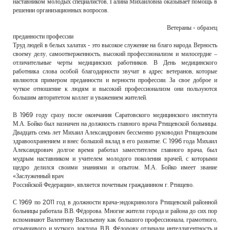
наставником молодых специалистов, Галина Михайловна оказывает помощь в
решении организационных вопросов.
Ветераны - образец
преданности профессии
Труд людей в белых халатах - это высокое служение на благо народа. Верность
своему делу, самоотверженность, высокий профессионализм и милосердие –
отличительные черты медицинских работников. В День медицинского
работника слова особой благодарности звучат в адрес ветеранов, которые
являются примером преданности и верности профессии. За свое доброе и
чуткое отношение к людям и высокий профессионализм они пользуются
большим авторитетом коллег и уважением жителей.
В 1969 году сразу после окончания Саратовского медицинского института
М.А. Бойко был назначен на должность главного врача Ртищевской больницы.
Двадцать семь лет Михаил Александрович бессменно руководил Ртищевским
здравоохранением и внес большой вклад в его развитие. С 1996 года Михаил
Александрович долгое время работал заместителем главного врача, был
мудрым наставником и учителем молодого поколения врачей, с которыми
щедро делился своими знаниями и опытом. М.А. Бойко имеет звание
«Заслуженный врач
Российской Федерации», является почетным гражданином г. Ртищево.
С 1969 по 2011 год в должности врача-эндокринолога Ртищевской районной
больницы работала В.В. Фёдорова. Многие жители города и района до сих пор
вспоминают Валентину Васильевну как большого профессионала, грамотного,
отзывчивого и чуткого доктора. В.В. Фёдорову отличали интеллигентность и