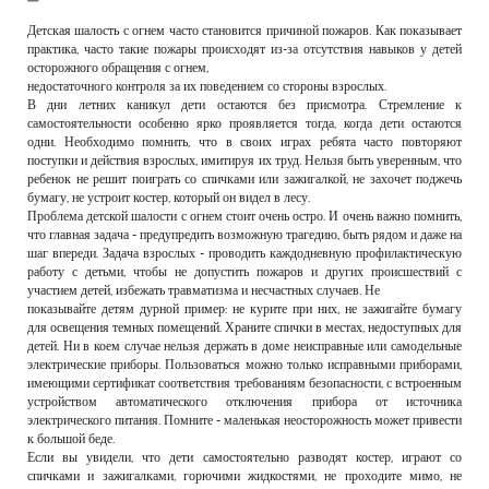
РЕКЛАМОДАТЕЛЯМ
Детская шалость с огнем часто становится причиной пожаров. Как показывает
практика, часто такие пожары происходят из-за отсутствия навыков у детей
ОБЪЯВЛЕНИЯ
осторожного обращения с огнем,
недостаточного контроля за их поведением со стороны взрослых.
КОНТАКТЫ
В дни летних каникул дети остаются без присмотра. Стремление к
самостоятельности особенно ярко проявляется тогда, когда дети остаются
одни. Необходимо помнить, что в своих играх ребята часто повторяют
поступки и действия взрослых, имитируя их труд. Нельзя быть уверенным, что
ребенок не решит поиграть со спичками или зажигалкой, не захочет поджечь
бумагу, не устроит костер, который он видел в лесу.
Проблема детской шалости с огнем стоит очень остро. И очень важно помнить,
что главная задача - предупредить возможную трагедию, быть рядом и даже на
шаг впереди. Задача взрослых - проводить каждодневную профилактическую
работу с детьми, чтобы не допустить пожаров и других происшествий с
участием детей, избежать травматизма и несчастных случаев. Не
показывайте детям дурной пример: не курите при них, не зажигайте бумагу
для освещения темных помещений. Храните спички в местах, недоступных для
детей. Ни в коем случае нельзя держать в доме неисправные или самодельные
электрические приборы. Пользоваться можно только исправными приборами,
имеющими сертификат соответствия требованиям безопасности, с встроенным
устройством автоматического отключения прибора от источника
электрического питания. Помните - маленькая неосторожность может привести
к большой беде.
Если вы увидели, что дети самостоятельно разводят костер, играют со
спичками и зажигалками, горючими жидкостями, не проходите мимо, не