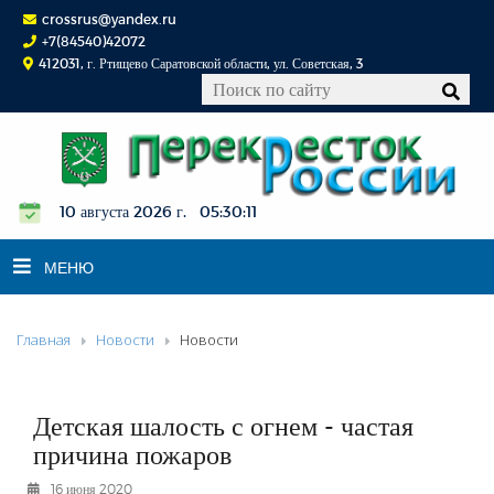
crossrus@yandex.ru
+7(84540)42072
412031, г. Ртищево Саратовской области, ул. Советская, 3
10 августа 2026 г. 05:30:11
МЕНЮ
Главная
Новости
Новости
НОВОСТИ
ОФИЦИАЛЬНО
К СВЕДЕНИЮ
Детская шалость с огнем - частая
КОНКУРСЫ
причина пожаров
ФОТОРЕПОРТАЖИ
16 июня 2020