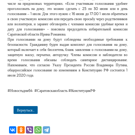
числе на придомовых территориях. «Если участникам голосования удобнее
проголосовать на дому, это можно сделать с 25 по 30 июня или в день
голосования – 1 июля. Для этого нужно с 16 июня до 17.00 1 июля обратиться
в свою участковую комиссию или передать свою просьбу через родственников
или волонтеров, и заранее обговорить с членами комиссии удобные время и
дату для голосования» - пояснила председатель избирательной комиссии
Саратовской области Ирина Романова.
При голосовании на дому будут соблюдены необходимые требования к
безопасности. Гражданину буден выдан комплект для голосования на дому,
который включает в себя бюллетень, бланк заявления о голосовании на дому,
защитную маску, перчатки, авторучку. Члены комиссии и наблюдатели во
время голосования обязаны соблюдать санитарное дистанцирование.
Напоминаем, что согласно Указу Президента России Владимира Путина,
общероссийское голосование по изменениям в Конституцию РФ состоится 1
июля 2020 года.
#Новостьдня64 #Саратовскаяобласть #КонституцияРФ
Вернуться...