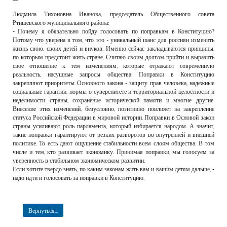
РЕКЛАМОДАТЕЛЯМ
Людмила Тихоновна Иванова, председатель Общественного совета
Ртищевского муниципального района:
ОБЪЯВЛЕНИЯ
- Почему я обязательно пойду голосовать по поправкам в Конституцию?
Потому что уверена в том, что это - уникальный шанс для россиян изменить
КОНТАКТЫ
жизнь свою, своих детей и внуков. Именно сейчас закладываются принципы,
по которым предстоит жить стране. Считаю своим долгом прийти и выразить
свое отношение к тем изменениям, которые отражают современную
реальность, насущные запросы общества. Поправки в Конституцию
закрепляют приоритеты Основного закона - защиту прав человека, надежные
социальные гарантии, нормы о суверенитете и территориальной целостности и
неделимости страны, сохранение исторической памяти и многие другие.
Внесение этих изменений, безусловно, позитивно повлияет на закрепление
статуса Российской Федерации в мировой истории. Поправки в Основой закон
страны усиливают роль парламента, который избирается народом. А значит,
такие поправки гарантируют от резких разворотов во внутренней и внешней
политике. То есть дают ощущение стабильности всем слоям общества. В том
числе и тем, кто развивает экономику. Принимая поправки, мы голосуем за
уверенность в стабильном экономическом развитии.
Если хотите твердо знать, по каким законам жить вам и вашим детям дальше, -
надо идти и голосовать за поправки в Конституцию.
Вернуться...