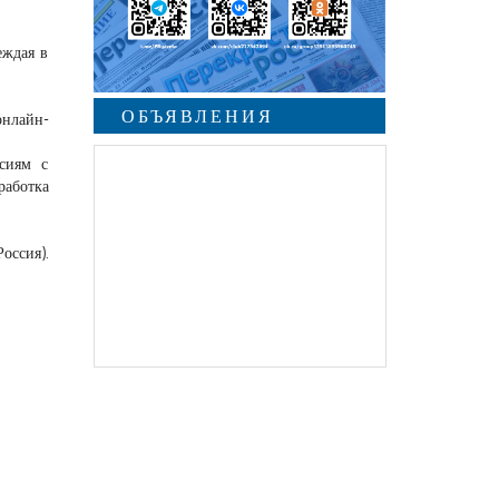
еждая в
ОБЪЯВЛЕНИЯ
онлайн-
ссиям с
аботка
оссия).