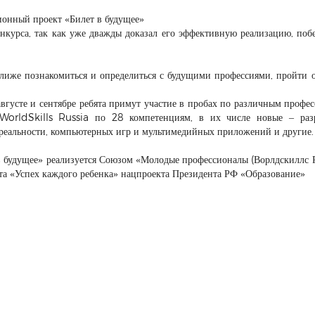
ионный проект «Билет в будущее»
онкурса, так как уже дважды доказал его эффективную реализацию, поб
лиже познакомиться и определиться с будущими профессиями, пройти 
августе и сентябре ребята примут участие в пробах по различным профе
WorldSkills Russia по 28 компетенциям, в их числе новые – разр
реальности, компьютерных игр и мультимедийных приложений и другие.
будущее» реализуется Союзом «Молодые профессионалы (Ворлдскиллс Р
та «Успех каждого ребенка» нацпроекта Президента РФ «Образование»