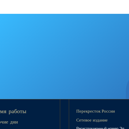
Перекресток России
мя работы
Сетевое издание
очие дни
Регистрационный номер Эл