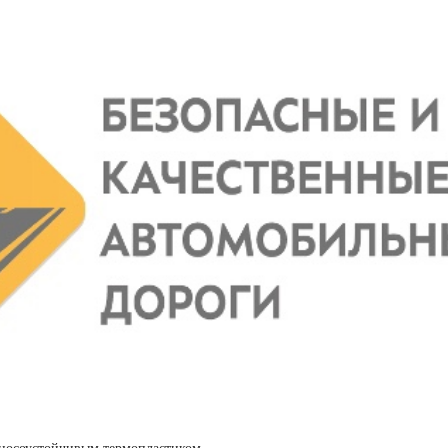
зносоустойчивым термопластиком