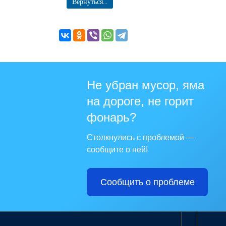
Вернуться...
Не убран мусор, яма
на дороге, не горит
фонарь?
Столкнулись с проблемой —
сообщите о ней!
Сообщить о проблеме