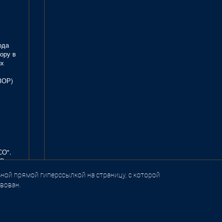
ода
ору в
ых
ЗОР)
СО".
В.
ной прямой гиперссылкой на страницу, с которой
вован.