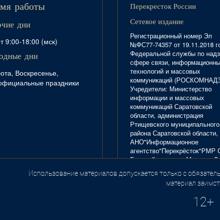
Перекресток России
мя работы
Сетевое издание
очие дни
Регистрационный номер Эл
т 9:00-18:00 (мск)
№ФС77-74357 от 19.11.2018 г
Федеральной службы по надз
одные дни
сфере связи, информационн
технологий и массовых
ота, Воскресенье,
коммуникаций (РОСКОМНАД
официальные праздники
Учредители: Министерство
информации и массовых
коммуникаций Саратовской
области, администрация
Ртищевского муниципального
района Саратовской области,
АНО"Информационное
агентство"Перекрёсток"РМР 
Главный редактор Маркова Л.
Тел. 8(84540)4-20-72; отдел
Использование материалов допускается только с обязатель
.
рекламы - 4-29-10.
материал заимст
12+