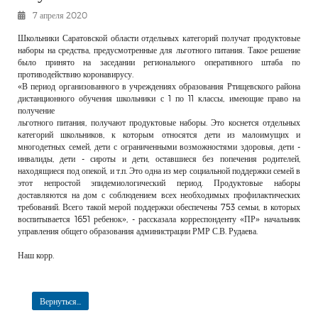
РЕКЛАМОДАТЕЛЯМ
7 апреля 2020
ОБЪЯВЛЕНИЯ
Школьники Саратовской области отдельных категорий получат продуктовые
наборы на средства, предусмотренные для льготного питания. Такое решение
КОНТАКТЫ
было принято на заседании регионального оперативного штаба по
противодействию коронавирусу.
«В период организованного в учреждениях образования Ртищевского района
дистанционного обучения школьники с 1 по 11 классы, имеющие право на
получение
льготного питания, получают продуктовые наборы. Это коснется отдельных
категорий школьников, к которым относятся дети из малоимущих и
многодетных семей, дети с ограниченными возможностями здоровья, дети -
инвалиды, дети - сироты и дети, оставшиеся без попечения родителей,
находящиеся под опекой, и т.п. Это одна из мер социальной поддержки семей в
этот непростой эпидемиологический период. Продуктовые наборы
доставляются на дом с соблюдением всех необходимых профилактических
требований. Всего такой мерой поддержки обеспечены 753 семьи, в которых
воспитывается 1651 ребенок», - рассказала корреспонденту «ПР» начальник
управления общего образования администрации РМР С.В. Рудаева.
Наш корр.
Вернуться...