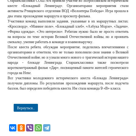
Старшеклассники СОШ №4 приняли участие во Всероссийском историческом
РЕКЛАМОДАТЕЛЯМ
квесте «Блокадный Ленинград». Организаторами мероприятия стали
активисты Ртищевского отделения ВОД «Волонтеры Победы». Игра прошла в
ОБЪЯВЛЕНИЯ
два этапа: прохождение маршрута и просмотр фильма.
Участники команд выполняли задания, указанные в их маршрутных листах:
КОНТАКТЫ
«Кроссворд», «Минное поле», «Блокадный хлеб», «Азбука Морзе», «Задачи»,
«Форма одежды», «Это интересно». Ребятам нужно было не просто ответить
на вопросы по теме истории Великой Отечественной войны, но и проявить
смекалку, умение работать в команде и взаимовыручку.
После квеста ребята, обсуждая мероприятие, поделились впечатлениями с
организаторами и отметили, что не только пополнили свои знания о Великой
Отечественной войне, но и узнали много нового о трагической истории нашего
народа - блокаде Ленинграда. Старшеклассники также посмотрели
короткометражный фильм «Дар», посвященный памяти жителей героического
города на Неве.
Все участники молодежного исторического квеста «Блокада Ленинграда»
получили дипломы. По результатам прохождения маршрута, после подсчета
баллов, был определен победитель квеста. Им стала команда 9 «В» класса.
Вернуться...