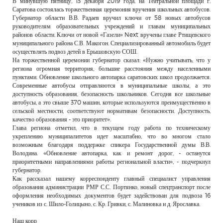
В минувшую пятницу, 13 декабря 2019 года, на Театральной площади г.
РЕКЛАМОДАТЕЛЯМ
Саратова состоялась торжественная церемония вручения школьных автобусов.
Губернатор области В.В. Радаев вручил ключи от 58 новых автобусов
ОБЪЯВЛЕНИЯ
руководителям образовательных учреждений и главам муниципальных
районов области. Ключи от новой «Газели» Next вручены главе Ртищевского
КОНТАКТЫ
муниципального района С.В. Макогон. Специализированный автомобиль будет
осуществлять подвоз детей в Ерышовскую СОШ.
На торжественной церемонии губернатор сказал: «Нужно учитывать, что у
региона огромная территория, большие расстояния между населенными
пунктами. Обновление школьного автопарка саратовских школ продолжается.
Современные автобусы отправляются в муниципальные школы, а это
доступность образования, безопасность школьников. Сегодня все школьные
автобусы, а это свыше 370 машин, которые используются преимущественно в
сельской местности, соответствуют нормативам безопасности. Доступность,
качество образования - это приоритет».
Глава региона отметил, что в текущем году работа по техническому
укреплению муниципалитетов идет масштабно, что во многом стало
возможным благодаря поддержке спикера Государственной думы В.В.
Володина. «Обновление автопарка, как и ремонт дорог, - останутся
приоритетными направлениями работы региональной власти», - подчеркнул
губернатор.
Как рассказал нашему корреспонденту главный специалист управления
образования администрации РМР С.С. Портянко, новый спецтранспорт после
оформления необходимых документов будет задействован для подвоза 16
учеников из с. Шило-Голицыно, с. Кр. Гривки, с. Малиновка и д. Ярославка.
Наш корр