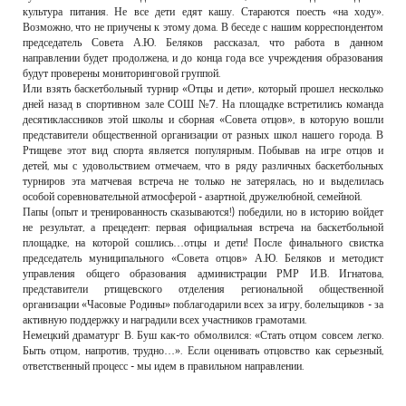
культура питания. Не все дети едят кашу. Стараются поесть «на ходу».
Возможно, что не приучены к этому дома. В беседе с нашим корреспондентом
председатель Совета А.Ю. Беляков рассказал, что работа в данном
направлении будет продолжена, и до конца года все учреждения образования
будут проверены мониторинговой группой.
Или взять баскетбольный турнир «Отцы и дети», который прошел несколько
дней назад в спортивном зале СОШ №7. На площадке встретились команда
десятиклассников этой школы и сборная «Совета отцов», в которую вошли
представители общественной организации от разных школ нашего города. В
Ртищеве этот вид спорта является популярным. Побывав на игре отцов и
детей, мы с удовольствием отмечаем, что в ряду различных баскетбольных
турниров эта матчевая встреча не только не затерялась, но и выделилась
особой соревновательной атмосферой - азартной, дружелюбной, семейной.
Папы (опыт и тренированность сказываются!) победили, но в историю войдет
не результат, а прецедент: первая официальная встреча на баскетбольной
площадке, на которой сошлись…отцы и дети! После финального свистка
председатель муниципального «Совета отцов» А.Ю. Беляков и методист
управления общего образования администрации РМР И.В. Игнатова,
представители ртищевского отделения региональной общественной
организации «Часовые Родины» поблагодарили всех за игру, болельщиков - за
активную поддержку и наградили всех участников грамотами.
Немецкий драматург В. Буш как-то обмолвился: «Стать отцом совсем легко.
Быть отцом, напротив, трудно…». Если оценивать отцовство как серьезный,
ответственный процесс - мы идем в правильном направлении.