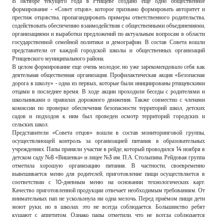
В октябре текущего года в Ртищеве создано еще одно общественное
РЕКЛАМОДАТЕЛЯМ
формирование - «Совет отцов», которое призвано формировать авторитет и
престиж отцовства, пропагандировать примеры ответственного родительства,
ОБЪЯВЛЕНИЯ
содействовать обеспечению взаимодействия с общественными объединениями,
организациями и выработки предложений по актуальным вопросам в области
КОНТАКТЫ
государственной семейной политики и демографии. В состав Совета вошли
представители от каждой городской школы и общественных организаций
Ртищевского муниципального района.
В целом формирование еще очень молодое, но уже зарекомендовало себя как
деятельная общественная организация. Профилактическая акция «Безопасная
дорога в школу» - одна из первых, которые были инициированы ртищевскими
отцами в последнее время. В ходе акции проходили беседы с родителями и
школьниками о правилах дорожного движения. Также совместно с членами
комиссии по проверке обеспечения безопасности территорий школ, детских
садов и подходов к ним был проведен осмотр территорий городских и
сельских школ.
Представители «Совета отцов» вошли в состав мониторинговой группы,
осуществляющей контроль за организацией питания в образовательных
учреждениях. Папы приняли участие в рейде, который проводился 14 ноября в
детском саду №8 «Вишенка» и лицее №3 им. П.А. Столыпина. Рейдовая группа
отметила хорошую организацию питания. В частности, своевременно
вывешивается меню для родителей, приготовление пищи осуществляется в
соответствии с 10-дневным меню на основании технологических карт.
Качество приготовленной продукции отвечает необходимым требованиям. От
внимательных пап не ускользнула ни одна мелочь. Перед приёмом пищи дети
моют руки, но в школах это не всегда соблюдается. Большинство ребят
кушают с аппетитом. Однако папы отметили, что не всегда соблюдается