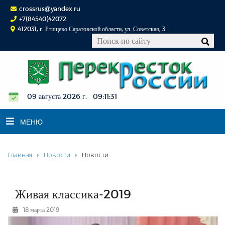
crossrus@yandex.ru
+7(84540)42072
412031, г. Ртищево Саратовской области, ул. Советская, 3
09 августа 2026 г. 09:11:32
МЕНЮ
Главная
Новости
Новости
НОВОСТИ
ОФИЦИАЛЬНО
К СВЕДЕНИЮ
Живая классика-2019
КОНКУРСЫ
18 марта 2019
ФОТОРЕПОРТАЖИ