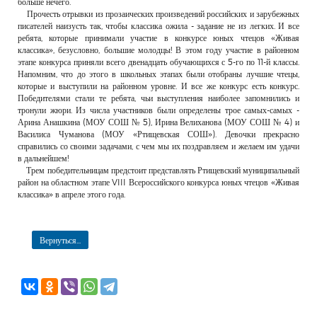
больше нечего.
Прочесть отрывки из прозаических произведений российских и зарубежных
писателей наизусть так, чтобы классика ожила - задание не из легких. И все
ребята, которые принимали участие в конкурсе юных чтецов «Живая
классика», безусловно, большие молодцы! В этом году участие в районном
этапе конкурса приняли всего двенадцать обучающихся с 5-го по 11-й классы.
Напомним, что до этого в школьных этапах были отобраны лучшие чтецы,
которые и выступили на районном уровне. И все же конкурс есть конкурс.
Победителями стали те ребята, чьи выступления наиболее запомнились и
тронули жюри. Из числа участников были определены трое самых-самых -
Арина Анашкина (МОУ СОШ № 5), Ирина Велиханова (МОУ СОШ № 4) и
Василиса Чуманова (МОУ «Ртищевская СОШ»). Девочки прекрасно
справились со своими задачами, с чем мы их поздравляем и желаем им удачи
в дальнейшем!
Трем победительницам предстоит представлять Ртищевский муниципальный
район на областном этапе VIII Всероссийского конкурса юных чтецов «Живая
классика» в апреле этого года.
Вернуться...