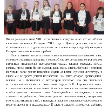
РЕКЛАМОДАТЕЛЯМ
ОБЪЯВЛЕНИЯ
КОНТАКТЫ
Финал районного этапа VIII Всероссийского конкурса юных чтецов «Живая
классика» состоялся 15 марта 2019 года в Центре детского творчества
«Светлячок» - в этот день стали известны лучшие чтецы среди обучающихся
Ртищевского муниципального района.
Еще в раннем возрасте литературные произведения закладывают в нас
основные моральные принципы и нормы. С самого детства нас сопровождают
различные литературные произведения: сказки, загадки, рассказы, поэмы,
романы, пьесы, стихи. На них выросли наши мамы и папы, бабушки и дедушки,
их читали более ранние поколения людей. За время изучения литературы в
школе мы не просто узнаем неизвестных нам ранее авторов, произведения,
течения, но и сближаемся с литературой настолько, что она становится
неотъемлемой нашей частью. Знаменитый педагог В. П. Острогорский сказал:
«Правильно и широко воспитанное общее эстетическое настроение возвышает
и облагораживает человека путем благороднейшего наслаждения, которое
становится потребностью. Оно делает для него привлекательною, интересною
всю жизнь, открывая в ней, в природе, в человеке, прекрасное существование,
коего он доселе и не подозревал…» И здесь о важности литературы добавить