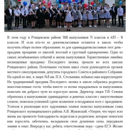
РЕКЛАМОДАТЕЛЯМ
ОБЪЯВЛЕНИЯ
КОНТАКТЫ
В этом году в Ртищевском районе 166 выпускников 11 классов и 451 – 9
классов. И если кто-то из девятиклассников останется в школе, чтобы
получить общее полное образование, то для одиннадцатиклассников этот день -
праздник прощания со школой, веселый и грустный одновременно. Одно из
самых незабываемых событий в жизни выпускников. Торжественные линейки,
посвященные празднику Последнего звонка, прошли во всех школах
Ртищевского района. Почетными гостями школ стали руководители органов
местного самоуправления, депутаты городского Совета и районного Собрания.
На одной из них, в лицее №3 им. П.А. Столыпина, побывал наш корреспондент.
На традиционный праздник Последнего звонка в школе собрались родители,
многочисленные гости, чтобы вместе со всеми порадоваться за выпускников,
пожелать им доброго пути во взрослую жизнь. Директор лицея Т.В. Семина
обратилась к выпускникам одиннадцатых и девятых классов с напутственным
словом, пожелала успешной сдачи экзаменов и поздравила всех с праздником.
Успехов и реализации всех задуманных планов пожелал выпускникам глава
Ртищевского муниципального района А.В. Жуковский. «Уверен, что через всю
жизнь вы пронесете благодарность педагогам и родителям, которые помогали
вам взрослеть, заботились, вкладывали свои душевные силы, передавали
знания и опыт. Впереди у вас, ребята, ответственная пора - сдача ЕГЭ. Желаю