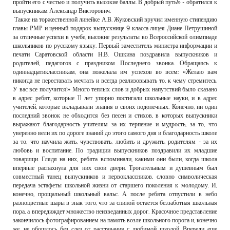
пройти его с честью и получить высокие баллы. В добрый путь!» - обратился к
выпускникам Александр Викторович.
Также на торжественной линейке А.В. Жуковский вручил именную стипендию
главы РМР и ценный подарок выпускнице 9 класса лицея Диане Петрушиной
за отличные успехи в учебе, высокие результаты во Всероссийской олимпиаде
школьников по русскому языку. Первый заместитель министра информации и
печати Саратовской области Н.В. Ошкина поздравила выпускников и
родителей, педагогов с праздником Последнего звонка. Обращаясь к
одиннадцатиклассникам, она пожелала им успехов во всем: «Желаю вам
никогда не переставать мечтать и всегда реализовывать то, к чему стремитесь.
У вас все получится!» Много теплых слов и добрых напутствий было сказано
в адрес ребят, которые 11 лет упорно постигали школьные науки, и в адрес
учителей, которые вкладывали знания в своих подопечных. Конечно, ни один
последний звонок не обходится без песен и стихов, в которых выпускники
выражают благодарность учителям за их терпение и мудрость, за то, что
уверенно вели их по дороге знаний до этого самого дня и благодарность школе
за то, что научила жить, чувствовать, любить и дружить, родителям - за их
любовь и воспитание. По традиции выпускников поздравили их младшие
товарищи. Глядя на них, ребята вспоминали, какими они были, когда школа
впервые распахнула для них свои двери. Трогательным и душевным был
совместный танец выпускников и первоклассников, словно символическая
передача эстафеты школьной жизни от старшего поколения к молодому. И,
конечно, прощальный школьный вальс. А после ребята отпустили в небо
разноцветные шары в знак того, что за спиной остается беззаботная школьная
пора, а впередиждет множество неизведанных дорог. Красочное представление
закончилось фотографированием на память возле школьного порога и, конечно
же, не обошлось без слез от расставания с любимой школой. Впереди еще