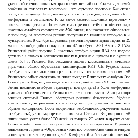
удалось обеспечить школьным транспортом все районы области. Для семей,
особенно из отдаленных территорий, - это серьезное подспорье. Как сказал
президент Владимир Путин, школа для детей - второй дом, и он должен быть
комфортным и безопасным. То же самое касается школьных перевозок», -
отметил глава региона. По словам главы региона, сейчас в области парк
школьных автобусов составляет уже 500 единиц, и он постоянно обновляется.
В этом году на территорию региона поступило 67 школьных автобусов в 31
муниципалитет. В октябре т.г. районам уже была передана первая партия из 35
машин. В ноябре районы получили еще 32 автобуса - 30 ПАЗов и 2 ГАЗа.
Ртищевский район получил 2 школьных автобуса марки ПАЗ для подвоза
детей из с. Сапожок в Темповскую школу и детей из с. Урусово и с. Курган в
школу №1 г. Ртищево. Как рассказала нашему корреспонденту начальник
управления общего образования администрации РМР С.В. Рудаева, новые
автобусы заменят автотранспорт с высоким техническим износом. «В
Ртищевском районе ежедневно на линию выходят 11 школьных автобусов. Это
13 маршрутов. Каждый день подвозятся к месту учебы около 300 школьников.
Замена школьных автобусов гарантирует поездки детей в более комфортных
условиях, обеспечивает их безопасность, что очень важно. Автотранспорт
оснащен системой Глонасс, оборудован ремнями безопасности. Удобные
кресла, полки для рюкзаков - все это сделает путь учеников до школы и
обратно комфортным. После оформления необходимых документов новые
автобусы выйдут на маршруты», - отметила Светлана Владимировна. «В
нашей школе учатся более 100 детей, из которых 20 живут в других селах.
Новый автобус заменит отслуживший свой срок автотранспорт. В рамках
национального проекта «Образование» идет постоянное обновление автопарка,
используемого для перевозки детей. Комфортный и безопасный школьный