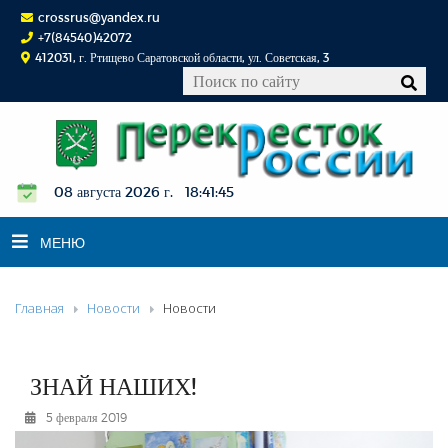
crossrus@yandex.ru
+7(84540)42072
412031, г. Ртищево Саратовской области, ул. Советская, 3
08 августа 2026 г. 18:41:46
МЕНЮ
Главная
Новости
Новости
НОВОСТИ
ОФИЦИАЛЬНО
К СВЕДЕНИЮ
ЗНАЙ НАШИХ!
КОНКУРСЫ
5 февраля 2019
ФОТОРЕПОРТАЖИ