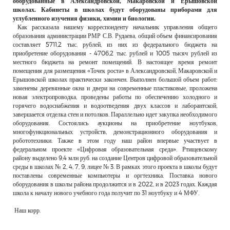
оборудованные в Александровской, Макаровской и Ерышовской
школах. Кабинеты в школах будут оборудованы приборами для
углубленного изучения физики, химии и биологии.
Как рассказала нашему корреспонденту начальник управления общего
образования администрации РМР С.В. Рудаева, общий объем финансирования
составляет 5711,2 тыс. рублей, из них из федерального бюджета на
приобретение оборудования - 4706,2 тыс. рублей и 1005 тысяч рублей из
местного бюджета на ремонт помещений. В настоящее время ремонт
помещения для размещения «Точек роста» в Александровской, Макаровской и
Ерышовской школах практически закончен. Выполнен большой объем работ:
заменены деревянные окна и двери на современные пластиковые, проложена
новая электропроводка, проведены работы по обеспечению холодного и
горячего водоснабжения и водоотведения двух классов и лаборантской,
завершается отделка стен и потолков. Параллельно идет закупка необходимого
оборудования. Состоялись аукционы на приобретение ноутбуков,
многофункциональных устройств, демонстрационного оборудования и
робототехники. Также в этом году наш район впервые участвует в
федеральном проекте «Цифровая образовательная среда». Ртищевскому
району выделено 9,4 млн руб. на создание Центров цифровой образовательной
среды в школах № 2, 4, 7, 9, лицее № 3. В рамках этого проекта в школы будут
поставлены современные компьютеры и оргтехника. Поставка нового
оборудования в школы района продолжится и в 2022, и в 2023 годах. Каждая
школа к началу нового учебного года получит по 31 ноутбуку и 4 МФУ.
Наш корр.