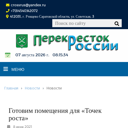
crossrus@yandex.ru
+7(84540)42072
412031, г. Ртищево Саратовской области, ул. Советская, 3
07 августа 2026 г. 08:15:35
МЕНЮ
Главная
Новости
Новости
НОВОСТИ
ОФИЦИАЛЬНО
К СВЕДЕНИЮ
Готовим помещения для «Точек
КОНКУРСЫ
роста»
ФОТОРЕПОРТАЖИ
8 июня 2021