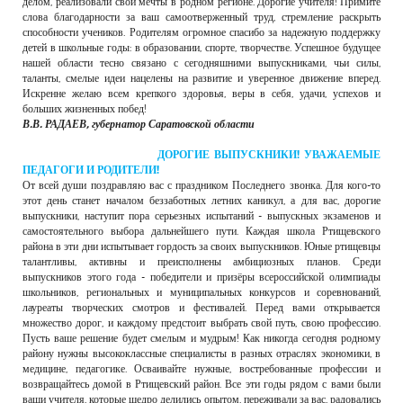
делом, реализовали свои мечты в родном регионе. Дорогие учителя! Примите
слова благодарности за ваш самоотверженный труд, стремление раскрыть
способности учеников. Родителям огромное спасибо за надежную поддержку
детей в школьные годы: в образовании, спорте, творчестве. Успешное будущее
нашей области тесно связано с сегодняшними выпускниками, чьи силы,
таланты, смелые идеи нацелены на развитие и уверенное движение вперед.
Искренне желаю всем крепкого здоровья, веры в себя, удачи, успехов и
больших жизненных побед!
В.В. РАДАЕВ, губернатор Саратовской области
ДОРОГИЕ ВЫПУСКНИКИ! УВАЖАЕМЫЕ
ПЕДАГОГИ И РОДИТЕЛИ!
От всей души поздравляю вас с праздником Последнего звонка. Для кого-то
этот день станет началом беззаботных летних каникул, а для вас, дорогие
выпускники, наступит пора серьезных испытаний - выпускных экзаменов и
самостоятельного выбора дальнейшего пути. Каждая школа Ртищевского
района в эти дни испытывает гордость за своих выпускников. Юные ртищевцы
талантливы, активны и преисполнены амбициозных планов. Среди
выпускников этого года - победители и призёры всероссийской олимпиады
школьников, региональных и муниципальных конкурсов и соревнований,
лауреаты творческих смотров и фестивалей. Перед вами открывается
множество дорог, и каждому предстоит выбрать свой путь, свою профессию.
Пусть ваше решение будет смелым и мудрым! Как никогда сегодня родному
району нужны высококлассные специалисты в разных отраслях экономики, в
медицине, педагогике. Осваивайте нужные, востребованные профессии и
возвращайтесь домой в Ртищевский район. Все эти годы рядом с вами были
ваши учителя, которые щедро делились опытом, переживали за вас, радовались