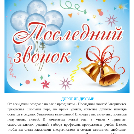
РЕКЛАМОДАТЕЛЯМ
ОБЪЯВЛЕНИЯ
КОНТАКТЫ
ДОРОГИЕ ДРУЗЬЯ!
От всей души поздравляю вас с праздником - Последний звонок! Завершается
прекрасная школьная пора, но время уроков, событий, дружбы навсегда
остается в сердцах. Уважаемые выпускники! Впереди у вас экзамены, проверка
полученных знаний. И начинается новый этап в жизни - принятия
самостоятельных решений, выбора профессии, продолжения учебы. Важно,
чтобы вы стали классными специалистами и смогли заниматься любимым