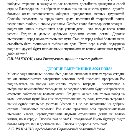
победам, старались в каждом из вас воспитать достойного гражданина своей
страны. Благодаря им вы обрели не только знания, но и нечто ценное - дружбу,
богатый опыт человеческого общения, преодоления первых трудностей.
Спасибо педагогам за преданность делу, постоянный творческий поиск,
искреннюю любовь к своим ученикам. Особые слова благодарности сегодня -
родителям наших выпускников, ведь успехи детей - это, прежде всего, ваши
успехи. Будьте и дальше добрыми друзьями своим детям! Дорогие
выпускники, перед вами открыты все пути. Ставьте перед собой большие цели,
старайтесь быть лучшими в выбранном деле. Пусть вера в себя, поддержка
родных и друзей будут неизменными спутниками на вашем жизненном пути. В
добрый путь!
С.В. МАКОГОН, глава Ртищевского муниципального района.
ДОРОГИЕ ВЫПУСКНИКИ 2021 ГОДА!
Многие годы школьный звонок был для вас сигналом к началу урока, сегодня
же он символизирует завершение освоения всей школьной программы.Вы
поднимаетесь на новую жизненную ступень, впереди - поступление в
выбранное вами учебное учреждение, овладение основами будущей профессии,
открытие собственных возможностей. От души желаю вам только побед на
этом непростом пути! Вам еще предстоит оценить ту роль, которую сыграли в
вашей судьбе школьные учителя. Уверен, вы не раз вспомните их добрым
словом. Уважаемые педагоги! Вы снова проявили себя профессионалами
высокого класса, неравнодушными людьми, отдающими детям не только
знания, но и сердце. Спасибо вам за это! С праздником! Пусть будущее будет
богато открытиями и достижениями. Счастья и здоровья всем вам!
А.С. РОМАНОВ, председатель Саратовской областной думы.