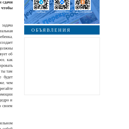
и сдачи
 чтобы
задача
ОБЪЯВЛЕНИЯ
еальная
ебенка,
создает
 должны
вует об
оз, как
ировать
 ты там
е будет
же, чем
регайте
 эмоции
щедро и
в своем
вильном
д собой