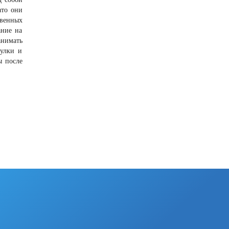
ато они
твенных
ание на
анимать
гулки и
ы после