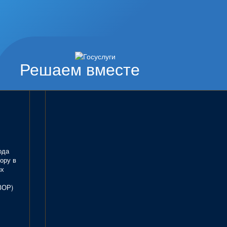
Решаем вместе
ода
ору в
ых
ЗОР)