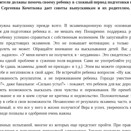
одители должны помочь своему ребенку в сложный период подготовки 
Сергеевна Кочеткова дает советы выпускникам и их родителям,
жна выпускнику прежде всего. В экзаменационную пору основная 
 для подготовки ребенка и... не мешать ему. Поощрение, поддержка, р
ребенку успешно справиться с собственным волнением. Не запугивайте р
ти предстоящих экзаменов. Это не повышает мотивацию, а только 
долеть не может. Обращайте внимание на высказывания детей. Вас
 надоело». «У меня ничего не получится, я - неудачник». Это свидетельст
 на одной проблеме и сужении поля видения. Сами не употребляйте угр
«Не сдашь экзамены, домой не приходи» и т.д.). Этим вы можете спровоц
бе и негативизм в свой адрес. Не встречайте ребенка вопросом: «Ну как
ованность результатом, а не переживанием ребенка. Гораздо уместне
?», даже банальное: «Сильно устал?» - покажет, что ребенок для вас доро
меть возможность высказать свои чувства и переживания. Не пренеб
мание и ни в коем случае не критика и недовольство. Положительные
у в себя и свои возможности. Независимо от результата экзамена, часто, 
имый, и что все у него в жизни получится! Вера в успех, уверенность 
виде похвалы и одобрения очень важны.
енных испытаний, многие из которых еще предстоит пройти. При пра
рждения и повышения личностной самооценки. Заранее поставьте пере