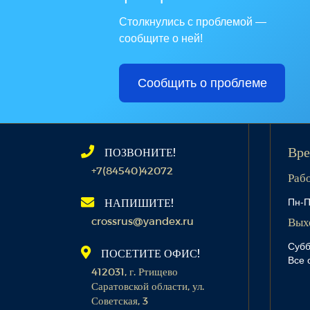
Столкнулись с проблемой —
сообщите о ней!
Сообщить о проблеме
ПОЗВОНИТЕ!
Вре
+7(84540)42072
Раб
Пн-П
НАПИШИТЕ!
crossrus@yandex.ru
Вых
Субб
ПОСЕТИТЕ ОФИС!
Все 
412031, г. Ртищево
Саратовской области, ул.
Советская, 3