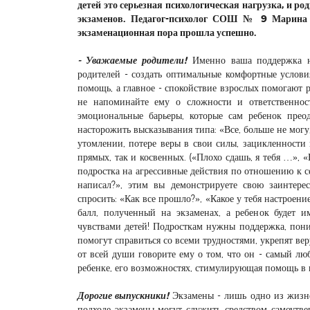
детей это серьезная психологическая нагрузка, и р
экзаменов. Педагог-психолог СОШ № 9 Марина 
экзаменационная пора прошла успешно.
- Уважаемые родители!
Именно ваша поддержка ну
родителей - создать оптимальные комфортные условия
помощь, а главное - спокойствие взрослых помогают 
не напоминайте ему о сложности и ответственнос
эмоциональные барьеры, которые сам ребенок прео
насторожить высказывания типа: «Все, больше не могу,
утомлении, потере веры в свои силы, зацикленности
прямых, так и косвенных. («Плохо сдашь, я тебя …», 
подростка на агрессивные действия по отношению к се
написал?», этим вы демонстрируете свою заинтерес
спросить: «Как все прошло?», «Какое у тебя настроение
балл, полученный на экзаменах, а ребенок будет и
чувствами детей! Подросткам нужны поддержка, пони
помогут справиться со всеми трудностями, укрепят вер
от всей души говорите ему о том, что он - самый люб
ребенке, его возможностях, стимулирующая помощь в 
Дорогие выпускники!
Экзамены - лишь одно из жизн
подходе экзамены могут служить средством самоутве