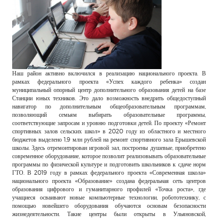
Наш район активно включился в реализацию национального проекта. В
рамках федерального проекта «Успех каждого ребенка» создан
муниципальный опорный центр дополнительного образования детей на базе
Станции юных техников. Это дало возможность внедрить общедоступный
навигатор по дополнительным общеобразовательным программам,
позволяющий семьям выбирать образовательные программы,
соответствующие запросам и уровню подготовки детей. По проекту «Ремонт
спортивных залов сельских школ» в 2020 году из областного и местного
бюджетов выделено 1,9 млн рублей на ремонт спортивного зала Ерышевской
школы. Здесь отремонтирован игровой зал, построены душевые, приобретено
современное оборудование, которое позволит реализовывать образовательные
программы по физической культуре и подготовить школьников к сдаче норм
ГТО. В 2019 году в рамках федерального проекта «Современная школа»
национального проекта «Образование» создана федеральная сеть центров
образования цифрового и гуманитарного профилей «Точка роста», где
учащиеся осваивают новые компьютерные технологии, робототехнику, с
помощью новейшего оборудования обучаются основам безопасности
жизнедеятельности. Такие центры были открыты в Ульяновской,