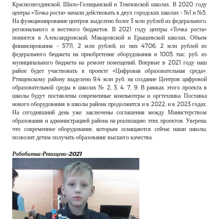
Краснозвездинской, Шило-Голицынской и Темповской школах. В 2020 году
центры «Точка роста» начали действовать в двух городских школах - №1 и №5.
На функционирование центров выделено более 3 млн рублей из федерального,
регионального и местного бюджетов. В 2021 году центры «Точка роста»
появятся в Александровской, Макаровской и Ерышевской школах. Объем
финансирования - 5711, 2 млн рублей, из них 4706, 2 млн рублей из
федерального бюджета на приобретение оборудования и 1005 тыс. руб. из
муниципального бюджета на ремонт помещений. Впервые в 2021 году наш
район будет участвовать в проекте «Цифровая образовательная среда».
Ртищевскому району выделено 9,4 млн руб. на создание Центров цифровой
образовательной среды в школах № 2, 3, 4, 7, 9. В рамках этого проекта в
школы будут поставлены современные компьютеры и оргтехника. Поставка
нового оборудования в школы района продолжится и в 2022, и в 2023 годах.
На сегодняшний день уже заключены соглашения между Министерством
образования и администрацией района на реализацию этих проектов. Уверена,
что современное оборудование, которым оснащаются сейчас наши школы,
позволит детям получать образование высшего качества.
Робобитва-Ртищево-2021