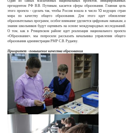
Один из самых масштабных национальных проектов, инициированных
РЕКЛАМОДАТЕЛЯМ
президентом РФ В.В. Путиным, касается сферы образования. Главная цель
этого проекта - сделать так, чтобы Россия вошла в число 10 ведущих стран
ОБЪЯВЛЕНИЯ
мира по качеству общего образования. Для этого идет обновление
образовательных программ, особое внимание уделяется цифровым навыкам, а
КОНТАКТЫ
знания школьников будут оценивать на основе международных исследований.
О том, как в Ртищевском районе идет реализация национального проекта
«Образование», мы попросили рассказать начальника управления общего
образования администрации РМР С.В. Рудаеву.
Приоритет - повышение качества образования