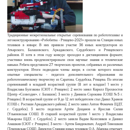
Традиционные межрегиональные открытые соревнования по робототехнике и
легоконструированию «Робобитва - Ртищево-2021» прошли на Станции юных
техников в январе. В них приняли участие 36 юных конструкторов из
Аткарского, Балашовского, Аркадакского, Сердобского и Ртищевского
районов. И хотя в этом году конкурс проходил в дистанционном формате,
участники вновь продемонстрировали свои научные знания и технические
навыки. Ребята представили 27 творческих проектов, собранных из различных
конструкторов. Итоги подводили члены жюри, в состав которого вошли
опытные специалисты - педагоги дополнительного образования по
робототехническому творчеству из Саратова, Сердобска, Ртищева. По итогам
соревнований в младшей возрастной группе (8 лет и младше) 1 место у
Владислава Булгакова (СЮТ г. Ртищево), 2 место занял Кирилл Прохвостов
(Центр «Созвездие», г. Балашов), 3 место у Даниила Сорокина (СОШ №5 г.
Ртищево). В возрастной группе от 9 до 12 лет победителем стал Данил Храмов
(СОШ с. Росташи Аркадакского района), 2 место занял Антон Фомичев (ЦДТ,
г. Сердобск), 3 место поделили Артём Дощанов и Ярослав Силин
(Ульяновская СОШ). В старшей возрастной группе 1 место у Владислава
Макарова (ЦДТ, г. Сердобск), 2 место заняли Вадим Колесников и Даниил
Анашкин (СЮТ г. Ртищево), 3 место - Артем Биндюкевич, Андрей Тимошкин
(Темповская СОШ). Директор Станции юных техников О.А. Абапова отмечает,