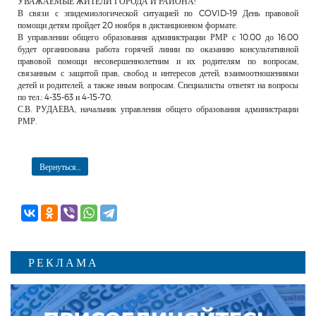
УВАЖАЕМЫЕ ЖИТЕЛИ ГОРОДА И РАЙОНА!
РЕКЛАМОДАТЕЛЯМ
В связи с эпидемиологической ситуацией по COVID-19 День правовой
помощи детям пройдет 20 ноября в дистанционном формате.
ОБЪЯВЛЕНИЯ
В управлении общего образования администрации РМР с 10.00 до 16.00
будет организована работа горячей линии по оказанию консультативной
КОНТАКТЫ
правовой помощи несовершеннолетним и их родителям по вопросам,
связанным с защитой прав, свобод и интересов детей, взаимоотношениями
детей и родителей, а также иным вопросам. Специалисты ответят на вопросы
по тел.: 4-35-63 и 4-15-70.
С.В. РУДАЕВА, начальник управления общего образования администрации
РМР.
Вернуться...
РЕКЛАМА