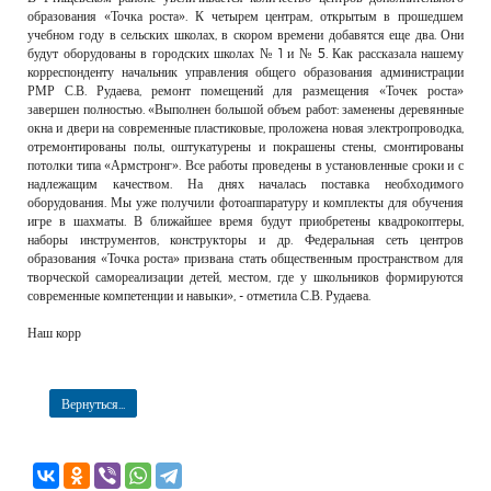
образования «Точка роста». К четырем центрам, открытым в прошедшем
учебном году в сельских школах, в скором времени добавятся еще два. Они
будут оборудованы в городских школах № 1 и № 5. Как рассказала нашему
корреспонденту начальник управления общего образования администрации
РМР С.В. Рудаева, ремонт помещений для размещения «Точек роста»
завершен полностью. «Выполнен большой объем работ: заменены деревянные
окна и двери на современные пластиковые, проложена новая электропроводка,
отремонтированы полы, оштукатурены и покрашены стены, смонтированы
потолки типа «Армстронг». Все работы проведены в установленные сроки и с
надлежащим качеством. На днях началась поставка необходимого
оборудования. Мы уже получили фотоаппаратуру и комплекты для обучения
игре в шахматы. В ближайшее время будут приобретены квадрокоптеры,
наборы инструментов, конструкторы и др. Федеральная сеть центров
образования «Точка роста» призвана стать общественным пространством для
творческой самореализации детей, местом, где у школьников формируются
современные компетенции и навыки», - отметила С.В. Рудаева.
Наш корр
Вернуться...