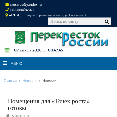
crossrus@yandex.ru
+7(84540)42072
412031, г. Ртищево Саратовской области, ул. Советская, 3
07 августа 2026 г. 08:47:46
МЕНЮ
Главная
Новости
Новости
НОВОСТИ
ОФИЦИАЛЬНО
К СВЕДЕНИЮ
Помещения для «Точек роста»
КОНКУРСЫ
готовы
ФОТОРЕПОРТАЖИ
5 июня 2020