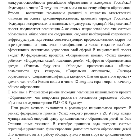
конкурентоспособности российского образования и вхождение Российской
Федерации в число 10 ведущих стран мира по качеству общего образования.
Вторая - воспитание гармонично развитой и социально ответственной
личности на основе духовно-нравственных ценностей народов Российской
Федерации, исторических и национально-культурных традиций. Национальный
проект предполагает реализацию 4 основных направлений развития системы
образования: обновление его содержания, создание необходимой современной
инфраструктуры, подготовка соответствующих профессиональных кадров, их
переподготовка и повышение квалификации, а также создание наиболее
эффективных механизмов управления этой сферой. В национальный проект
входят 10 федеральных проектов: «Современная школа», «Успех каждого
ребенка», «Поддержка семей, имеющих детей», «Цифровая образовательная
среда», «Учитель будущего», «Молодые профессионалы», «Новые
возможности для каждого», «Социальная активность», «Экспорт
образования», «Социальные лифты для каждого». Главная цель этого проекта -
сделать так, чтобы Россия вошла в число 10 ведущих стран мира по качеству
общего образования.
О том, как в Ртищевском районе проходит реализация национального проекта
«Образование», мы попросили рассказать начальника управления общего
образования администрации РМР С.В. Рудаеву:
- Наш район активно включился в реализацию национального проекта. В
рамках федерального проекта «Успех каждого ребенка» в 2019 году создан
муниципальный опорный центр дополнительного образования детей на базе
Станции юных техников. В сентябре прошлого года внедрена система
персонифицированного финансирования дополнительного образования детей.
Это позволило начать работу общедоступного навигатора по дополнительным