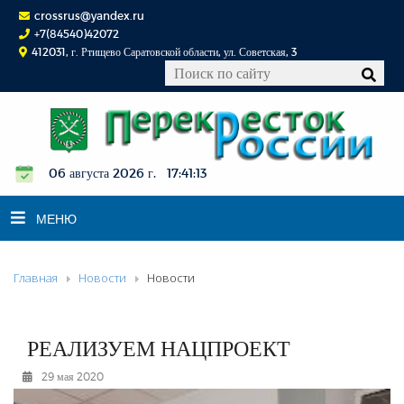
crossrus@yandex.ru
+7(84540)42072
412031, г. Ртищево Саратовской области, ул. Советская, 3
06 августа 2026 г. 17:41:14
МЕНЮ
Главная
Новости
Новости
НОВОСТИ
ОФИЦИАЛЬНО
К СВЕДЕНИЮ
РЕАЛИЗУЕМ НАЦПРОЕКТ
КОНКУРСЫ
29 мая 2020
ФОТОРЕПОРТАЖИ