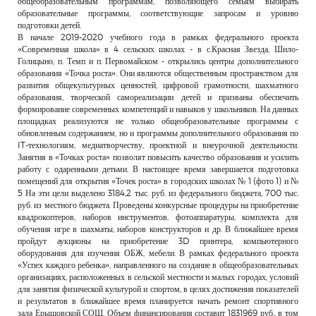
общеобразовательным программам, позволяющего семьям выбирать
образовательные программы, соответствующие запросам и уровню
подготовки детей.
В начале 2019-2020 учебного года в рамках федерального проекта
«Современная школа» в 4 сельских школах - в с.Красная Звезда, Шило-
Голицыно, п. Темп и п. Первомайском - открылись центры дополнительного
образования «Точка роста». Они являются общественным пространством для
развития общекультурных ценностей, цифровой грамотности, шахматного
образования, творческой самореализации детей и призваны обеспечить
формирование современных компетенций и навыков у школьников. На данных
площадках реализуются не только общеобразовательные программы с
обновленным содержанием, но и программы дополнительного образования по
IT-технологиям, медиатворчеству, проектной и внеурочной деятельности.
Занятия в «Точках роста» позволят повысить качество образования и усилить
работу с одаренными детьми. В настоящее время завершается подготовка
помещений для открытия «Точек роста» в городских школах № 1 (фото 1) и №
5 На эти цели выделено 3184,2 тыс. руб. из федерального бюджета, 700 тыс.
руб. из местного бюджета. Проведены конкурсные процедуры на приобретение
квадрокоптеров, наборов инструментов, фотоаппаратуры, комплекта для
обучения игре в шахматы, наборов конструкторов и др. В ближайшее время
пройдут аукционы на приобретение 3D принтера, компьютерного
оборудования для изучения ОБЖ, мебели. В рамках федерального проекта
«Успех каждого ребенка», направленного на создание в общеобразовательных
организациях, расположенных в сельской местности и малых городах, условий
для занятия физической культурой и спортом, в целях достижения показателей
и результатов в ближайшее время планируется начать ремонт спортивного
зала Ерышовской СОШ. Объем финансирования составит 1831969 руб., в том