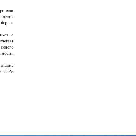
приняли
упления
сборная
ников с
твующая
ванного
ности,
питание
ту «ПР»