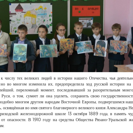
 числу тех великих людей в истории нашего Отечества, чья деятельн
, но во многом изменила их, предопределила ход русской истории на
елейший, переломный момент, последовавший за разорительным монг
Руси, о том, сумеет ли она уцелеть, сохранить свою государственност
, подобно многим другим народам Восточной Европы, подвергшимся на
, освящённая во имя святого благоверного великого князя Александра Не
риходской железнодорожной школе 13 октября 1889 года, в память чу
от опасности. В 1910 году на средства Общества Рязано-Уральской ж
ам.