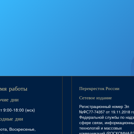
Перекресток России
мя работы
Сетевое издание
очие дни
Регистрационный номер Эл
т 9:00-18:00 (мск)
№ФС77-74357 от 19.11.2018 г
Федеральной службы по надз
одные дни
сфере связи, информационн
технологий и массовых
ота, Воскресенье,
коммуникаций (РОСКОМНАД