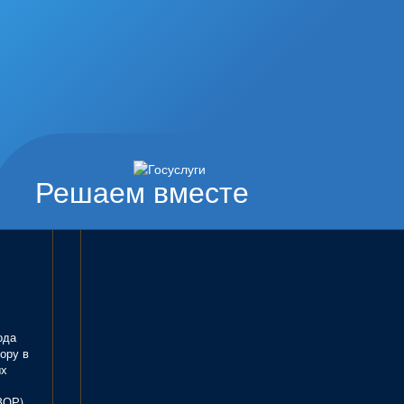
Решаем вместе
ода
ору в
ых
ЗОР)