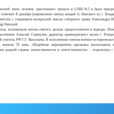
евский: воин, человек, христианин» прошло в СОШ №1 и было приур
 отмечает 6 декабря (перенесение святых мощей А. Невского из г. Влад
вместно с учащимися воскресной школы соборного храма Александра Н
ндр Невский
росы, вспоминали жизнь святого, делали предположения и выводы. По
гочиния Алексий Стрекулев, директор краеведческого музея г. Ртище
й учитель РФ Г.Г. Васильева. В исполнении членов военно-историческог
к воинов 12 века. «Подобные мероприятия призваны воспитывать в
рии родной страны, мужественность и ответственность», - поделилась 