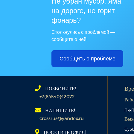
Не убран мусор, яма
на дороге, не горит
фонарь?
Столкнулись с проблемой —
сообщите о ней!
Сообщить о проблеме
ПОЗВОНИТЕ!
Вре
+7(84540)42072
Раб
Пн-П
НАПИШИТЕ!
crossrus@yandex.ru
Вых
Субб
ПОСЕТИТЕ ОФИС!