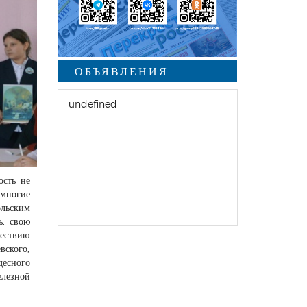
ОБЪЯВЛЕНИЯ
undefined
ость не
 многие
ольским
ь, свою
шествию
вского,
десного
елезной