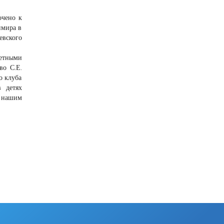
очено к
имира в
евского
четными
во С.Е.
о клуба
 детях
с нашим