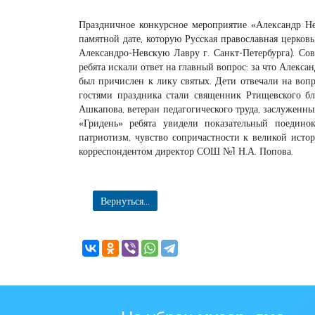
Праздничное конкурсное мероприятие «Александр Н
памятной дате, которую Русская православная церковь
Александро-Невскую Лавру г. Санкт-Петербурга). Со
ребята искали ответ на главный вопрос: за что Алекса
был причислен к лику святых. Дети отвечали на воп
гостями праздника стали священник Ртищевского бла
Ашкапова, ветеран педагогического труда, заслуженны
«Гридень» ребята увидели показательный поедино
патриотизм, чувство сопричастности к великой исто
корреспондентом директор СОШ №1 Н.А. Попова.
Вернуться...