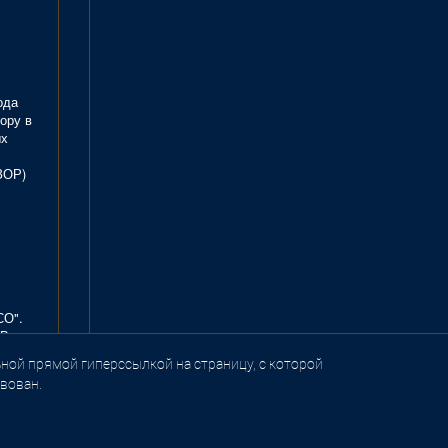
ода
ору в
ых
ЗОР)
СО".
В.
ной прямой гиперссылкой на страницу, с которой
вован.