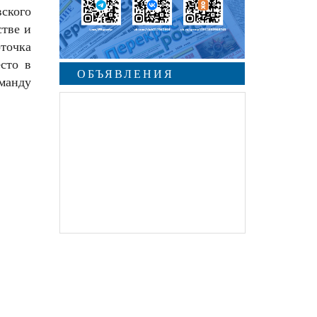
ского
стве и
точка
есто в
ОБЪЯВЛЕНИЯ
манду