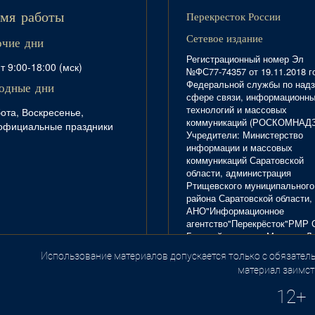
Перекресток России
мя работы
Сетевое издание
очие дни
Регистрационный номер Эл
т 9:00-18:00 (мск)
№ФС77-74357 от 19.11.2018 г
Федеральной службы по надз
одные дни
сфере связи, информационн
технологий и массовых
ота, Воскресенье,
коммуникаций (РОСКОМНАД
официальные праздники
Учредители: Министерство
информации и массовых
коммуникаций Саратовской
области, администрация
Ртищевского муниципального
района Саратовской области,
АНО"Информационное
агентство"Перекрёсток"РМР 
Главный редактор Маркова Л.
Тел. 8(84540)4-20-72; отдел
Использование материалов допускается только с обязатель
.
рекламы - 4-29-10.
материал заимст
12+