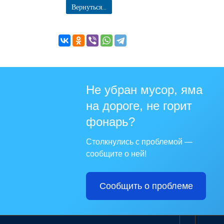
Вернуться...
Не убран мусор, яма
на дороге, не горит
фонарь?
Столкнулись с проблемой —
сообщите о ней!
Сообщить о проблеме