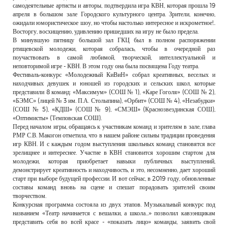
самодеятельные артисты и авторы, подтвердила игра КВН, которая прошла 19
апреля в большом зале Городского культурного центра. Зрители, конечно,
ожидали юмористическое шоу, но чтобы настолько интересное и искрометное!..
Восторгу, восхищению, удивлению пришедших на игру не было предела.
В минувшую пятницу большой зал ГКЦ был в полном распоряжении
ртищевской молодежи, которая собралась, чтобы в очередной раз
поучаствовать в самой любимой, творческой, интеллектуальной и
неповторимой игре - КВН. В этом году она была посвящена Году театра.
Фестиваль-конкурс «Молодежный КиВиН» собрал креативных, веселых и
находчивых девушек и юношей из городских и сельских школ, которые
представили 8 команд: «Максимум» (СОШ № 1), «Каре Гоголя» (СОШ № 2),
«БЭМС» (лицей № 3 им. П.А. Столыпина), «Орбит» (СОШ № 4), «Незабудки»
(СОШ № 5), «КДШ» (СОШ № 9), «СМЭШ» (Краснозвездинская СОШ),
«Оптимисты» (Темповская СОШ).
Перед началом игры, обращаясь к участникам команд и зрителям в зале, глава
РМР С.В. Макогон отметила, что в нашем районе сильны традиции проведения
игр КВН. И с каждым годом выступления школьных команд становятся все
зрелищнее и интереснее. Участие в КВН становится хорошим стартом для
молодежи, которая приобретает навыки публичных выступлений,
демонстрирует креативность и находчивость, и это, несомненно, дает хороший
старт при выборе будущей профессии. И вот сейчас, в 2019 году, обновленные
составы команд вновь на сцене и спешат порадовать зрителей своим
творчеством.
Конкурсная программа состояла из двух этапов. Музыкальный конкурс под
названием «Театр начинается с вешалки, а школа...» позволил кавээнщикам
представить себя во всей красе - «показать лицо» команды, заявить свой