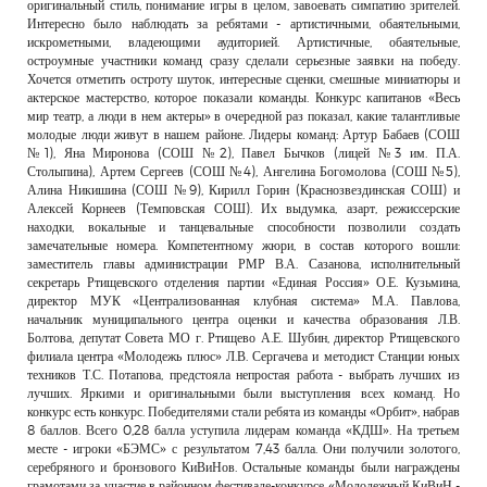
оригинальный стиль, понимание игры в целом, завоевать симпатию зрителей.
Интересно было наблюдать за ребятами - артистичными, обаятельными,
искрометными, владеющими аудиторией. Артистичные, обаятельные,
остроумные участники команд сразу сделали серьезные заявки на победу.
Хочется отметить остроту шуток, интересные сценки, смешные миниатюры и
актерское мастерство, которое показали команды. Конкурс капитанов «Весь
мир театр, а люди в нем актеры» в очередной раз показал, какие талантливые
молодые люди живут в нашем районе. Лидеры команд: Артур Бабаев (СОШ
№1), Яна Миронова (СОШ №2), Павел Бычков (лицей №3 им. П.А.
Столыпина), Артем Сергеев (СОШ №4), Ангелина Богомолова (СОШ №5),
Алина Никишина (СОШ №9), Кирилл Горин (Краснозвездинская СОШ) и
Алексей Корнеев (Темповская СОШ). Их выдумка, азарт, режиссерские
находки, вокальные и танцевальные способности позволили создать
замечательные номера. Компетентному жюри, в состав которого вошли:
заместитель главы администрации РМР В.А. Сазанова, исполнительный
секретарь Ртищевского отделения партии «Единая Россия» О.Е. Кузьмина,
директор МУК «Централизованная клубная система» М.А. Павлова,
начальник муниципального центра оценки и качества образования Л.В.
Болтова, депутат Совета МО г. Ртищево А.Е. Шубин, директор Ртищевского
филиала центра «Молодежь плюс» Л.В. Сергачева и методист Станции юных
техников Т.С. Потапова, предстояла непростая работа - выбрать лучших из
лучших. Яркими и оригинальными были выступления всех команд. Но
конкурс есть конкурс. Победителями стали ребята из команды «Орбит», набрав
8 баллов. Всего 0,28 балла уступила лидерам команда «КДШ». На третьем
месте - игроки «БЭМС» с результатом 7,43 балла. Они получили золотого,
серебряного и бронзового КиВиНов. Остальные команды были награждены
грамотами за участие в районном фестивале-конкурсе «Молодежный КиВиН -