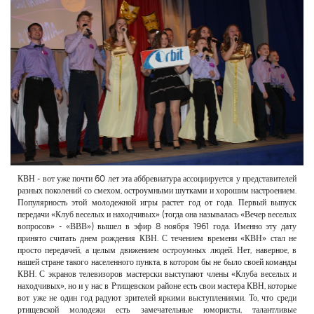
РЕКЛАМОДАТЕЛЯМ
ОБЪЯВЛЕНИЯ
КОНТАКТЫ
КВН - вот уже почти 60 лет эта аббревиатура ассоциируется у представителей
разных поколений со смехом, остроумными шутками и хорошим настроением.
Популярность этой молодежной игры растет год от года. Первый выпуск
передачи «Клуб веселых и находчивых» (тогда она называлась «Вечер веселых
вопросов» - «ВВВ») вышел в эфир 8 ноября 1961 года. Именно эту дату
принято считать днем рождения КВН. С течением времени «КВН» стал не
просто передачей, а целым движением остроумных людей. Нет, наверное, в
нашей стране такого населенного пункта, в котором бы не было своей команды
КВН. С экранов телевизоров мастерски выступают члены «Клуба веселых и
находчивых», но и у нас в Ртищевском районе есть свои мастера КВН, которые
вот уже не один год радуют зрителей яркими выступлениями. То, что среди
ртищевской молодежи есть замечательные юмористы, талантливые