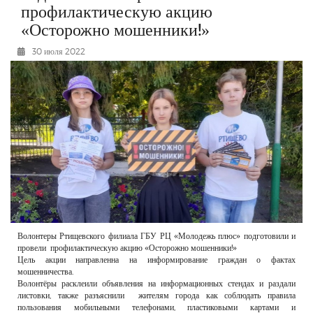
профилактическую акцию
РЕКЛАМОДАТЕЛЯМ
«Осторожно мошенники!»
ОБЪЯВЛЕНИЯ
30 июля 2022
КОНТАКТЫ
Волонтеры Ртищевского филиала ГБУ РЦ «Молодежь плюс» подготовили и
провели профилактическую акцию «Осторожно мошенники!»
Цель акции направленна на информирование граждан о фактах
мошенничества.
Волонтёры расклеили объявления на информационных стендах и раздали
листовки, также разъяснили жителям города как соблюдать правила
пользования мобильными телефонами, пластиковыми картами и