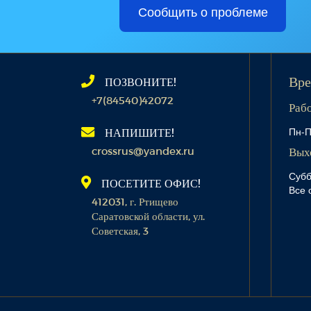
Сообщить о проблеме
ПОЗВОНИТЕ!
Вре
+7(84540)42072
Раб
Пн-П
НАПИШИТЕ!
crossrus@yandex.ru
Вых
Субб
ПОСЕТИТЕ ОФИС!
Все 
412031, г. Ртищево
Саратовской области, ул.
Советская, 3