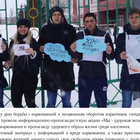
 дню борьбы с наркоманией и незаконным оборотом наркотиков, спец
и провели информационно-пропагандистскую акцию «Мы - здоровая мол
наркомании и пропаганду здорового образа жизни среди населения.
аточный материал с информацией о вреде наркомании, а также пригла
ваем жителей нашего города свое свободное время проводить с поль