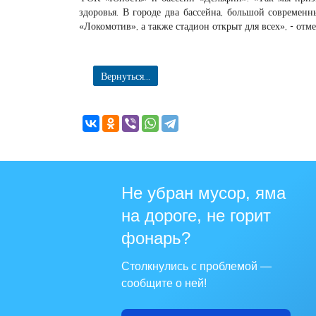
здоровья. В городе два бассейна, большой современ
«Локомотив», а также стадион открыт для всех», - отм
Вернуться...
Не убран мусор, яма
на дороге, не горит
фонарь?
Столкнулись с проблемой —
сообщите о ней!