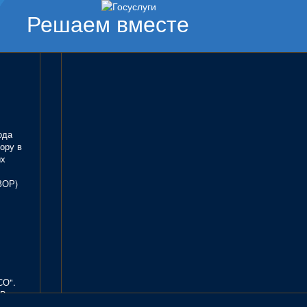
Решаем вместе
ода
ору в
ых
ЗОР)
СО".
В.