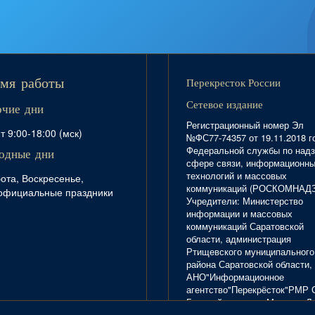
Перекресток России
мя работы
Сетевое издание
очие дни
Регистрационный номер Эл
т 9:00-18:00 (мск)
№ФС77-74357 от 19.11.2018 г
Федеральной службы по надз
одные дни
сфере связи, информационн
технологий и массовых
ота, Воскресенье,
коммуникаций (РОСКОМНАД
официальные праздники
Учредители: Министерство
информации и массовых
коммуникаций Саратовской
области, администрация
Ртищевского муниципального
района Саратовской области,
АНО"Информационное
агентство"Перекрёсток"РМР 
Главный редактор Маркова Л.
Тел. 8(84540)4-20-72; отдел