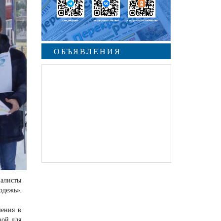
ОБЪЯВЛЕНИЯ
иалисты
одежь»,
шения в
зой для