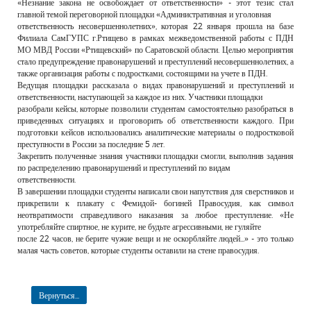
«Незнание закона не освобождает от ответственности» - этот тезис стал
главной темой переговорной площадки «Административная и уголовная
ответственность несовершеннолетних», которая 22 января прошла на базе
Филиала СамГУПС г.Ртищево в рамках межведомственной работы с ПДН
МО МВД России «Ртищевский» по Саратовской области. Целью мероприятия
стало предупреждение правонарушений и преступлений несовершеннолетних, а
также организация работы с подростками, состоящими на учете в ПДН.
Ведущая площадки рассказала о видах правонарушений и преступлений и
ответственности, наступающей за каждое из них. Участники площадки
разобрали кейсы, которые позволили студентам самостоятельно разобраться в
приведенных ситуациях и проговорить об ответственности каждого. При
подготовки кейсов использовались аналитические материалы о подростковой
преступности в России за последние 5 лет.
Закрепить полученные знания участники площадки смогли, выполнив задания
по распределению правонарушений и преступлений по видам
ответственности.
В завершении площадки студенты написали свои напутствия для сверстников и
прикрепили к плакату с Фемидой- богиней Правосудия, как символ
неотвратимости справедливого наказания за любое преступление. «Не
употребляйте спиртное, не курите, не будьте агрессивными, не гуляйте
после 22 часов, не берите чужие вещи и не оскорбляйте людей...» - это только
малая часть советов, которые студенты оставили на стене правосудия.
Вернуться...