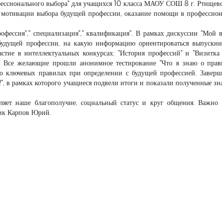
фессионального выбора" для учащихся 10 класса МАОУ СОШ 8 г. Ртищево
 мотивации выбора будущей профессии, оказание помощи в профессио
ессия"," специализация"," квалификация". В рамках дискуссии "Мой вы
будущей профессии, на какую информацию ориентироваться выпускн
стие в интеллектуальных конкурсах: "История профессий" и "Визитка
ти. Все желающие прошли анонимное тестирование "Что я знаю о пра
 о ключевых правилах при определении с будущей профессией. Заве
о!", в рамках которого учащиеся подвели итоги и показали полученные зн
ляет наше благополучие, социальный статус и круг общения. Важно 
ник Карпов Юрий.