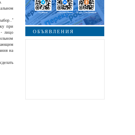
.
нальном
бор..."
ику при
ОБЪЯВЛЕНИЯ
 - лицо
вильном
ршающим
ания на
сделать