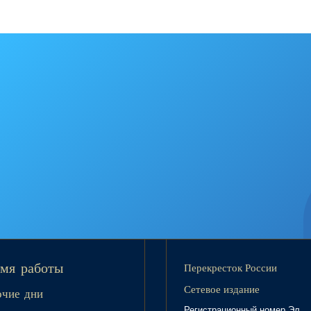
Перекресток России
мя работы
Сетевое издание
очие дни
Регистрационный номер Эл