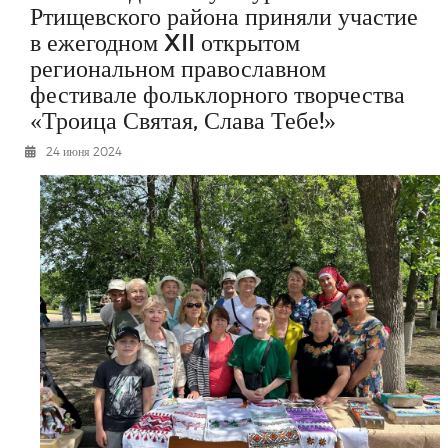
Ртищевского района приняли участие
РЕКЛАМОДАТЕЛЯМ
в ежегодном XII открытом
ОБЪЯВЛЕНИЯ
региональном православном
КОНТАКТЫ
фестивале фольклорного творчества
«Троица Святая, Слава Тебе!»
24 июня 2024