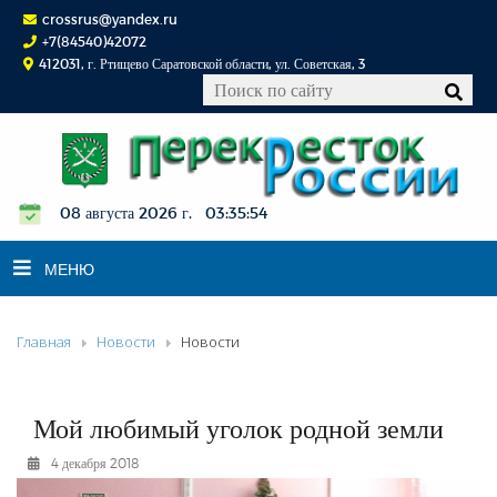
crossrus@yandex.ru
+7(84540)42072
412031, г. Ртищево Саратовской области, ул. Советская, 3
08 августа 2026 г. 03:35:54
МЕНЮ
Главная
Новости
Новости
НОВОСТИ
ОФИЦИАЛЬНО
К СВЕДЕНИЮ
Мой любимый уголок родной земли
КОНКУРСЫ
4 декабря 2018
ФОТОРЕПОРТАЖИ