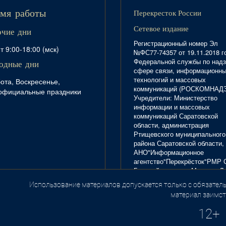
Перекресток России
мя работы
Сетевое издание
очие дни
Регистрационный номер Эл
т 9:00-18:00 (мск)
№ФС77-74357 от 19.11.2018 г
Федеральной службы по надз
одные дни
сфере связи, информационн
технологий и массовых
ота, Воскресенье,
коммуникаций (РОСКОМНАД
официальные праздники
Учредители: Министерство
информации и массовых
коммуникаций Саратовской
области, администрация
Ртищевского муниципального
района Саратовской области,
АНО"Информационное
агентство"Перекрёсток"РМР 
Главный редактор Маркова Л.
Тел. 8(84540)4-20-72; отдел
Использование материалов допускается только с обязатель
.
рекламы - 4-29-10.
материал заимст
12+