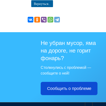
Вернуться...
Не убран мусор, яма
на дороге, не горит
фонарь?
Столкнулись с проблемой —
сообщите о ней!
Сообщить о проблеме