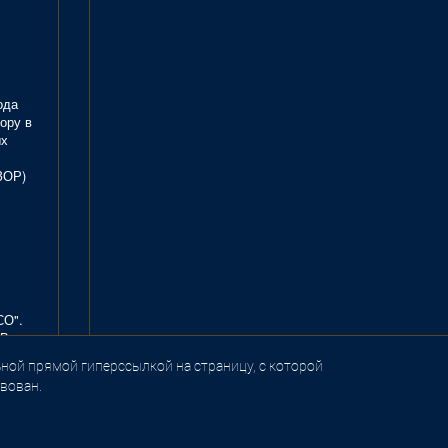
ода
ору в
ых
ЗОР)
СО".
В.
ной прямой гиперссылкой на страницу, с которой
вован.