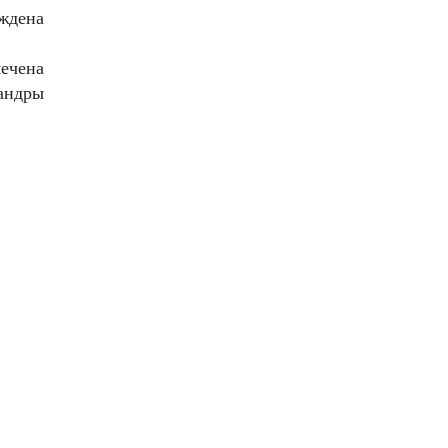
ждена
ечена
андры