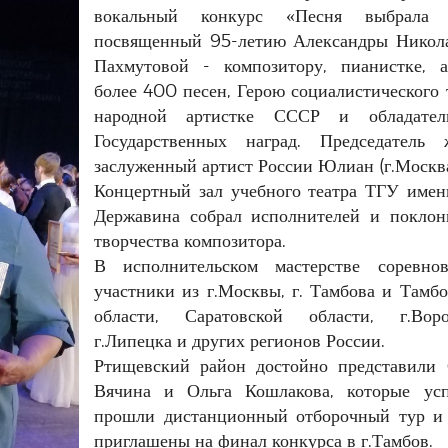
вокальный конкурс «Песня выбрала 
посвященный 95-летию Александры Никол
Пахмутовой - композитору, пианистке, а
более 400 песен, Герою социалистического 
народной артистке СССР и обладател
Государственных наград. Председатель 
заслуженный артист России Юлиан (г.Москва
Концертный зал учебного театра ТГУ имени
Державина собрал исполнителей и поклон
творчества композитора.
В исполнительском мастерстве соревнов
участники из г.Москвы, г. Тамбова и Тамб
области, Саратовской области, г.Воро
г.Липецка и других регионов России.
Ртищевский район достойно представили 
Вячина и Ольга Кошлакова, которые ус
прошли дистанционный отборочный тур и
приглашены на финал конкурса в г.Тамбов.