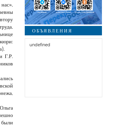
нас»,
аевны
втору
труда,
ОБЪЯВЛЕНИЯ
ьнице
жюри:
undefined
).
 Г.Р.
ников
ались
овской
нежа,
Ольга
пешно
 были