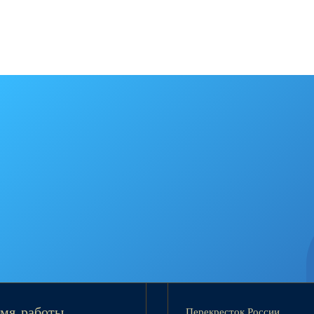
Перекресток России
мя работы