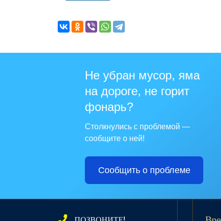
Не убран мусор, яма
на дороге, не горит
фонарь?
Столкнулись с проблемой —
сообщите о ней!
Сообщить о проблеме
ПОЗВОНИТЕ!
Вре