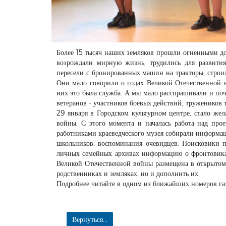
Более 15 тысяч наших земляков прошли огненными до
возрождали мирную жизнь, трудились для развития
пересели с бронированных машин на тракторы, строи
Они мало говорили о годах Великой Отечественной в
них это была служба. А мы мало расспрашивали и поч
ветеранов - участников боевых действий, тружеников 
29 января в Городском культурном центре, стало ж
войны. С этого момента и началась работа над про
работниками краеведческого музея собирали информаци
школьников, воспоминания очевидцев. Поисковики п
личных семейных архивах информацию о фронтовиках
Великой Отечественной войны размещена в открытом 
родственниках и земляках, но и дополнить их.
Подробнее читайте в одном из ближайших номеров га
Вернуться...