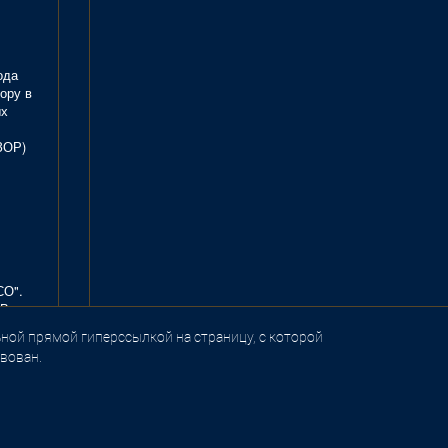
ода
ору в
ых
ЗОР)
СО".
В.
ной прямой гиперссылкой на страницу, с которой
вован.