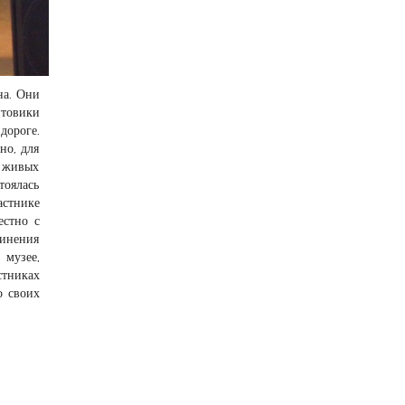
на. Они
нтовики
дороге.
но, для
я живых
тоялась
астнике
естно с
чинения
 музее,
стниках
о своих