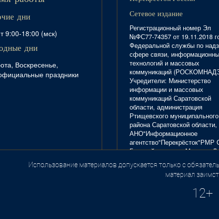
Сетевое издание
очие дни
Регистрационный номер Эл
т 9:00-18:00 (мск)
№ФС77-74357 от 19.11.2018 г
Федеральной службы по надз
одные дни
сфере связи, информационн
технологий и массовых
ота, Воскресенье,
коммуникаций (РОСКОМНАД
официальные праздники
Учредители: Министерство
информации и массовых
коммуникаций Саратовской
области, администрация
Ртищевского муниципального
района Саратовской области,
АНО"Информационное
агентство"Перекрёсток"РМР 
Главный редактор Маркова Л.
Тел. 8(84540)4-20-72; отдел
Использование материалов допускается только с обязатель
.
рекламы - 4-29-10.
материал заимст
12+