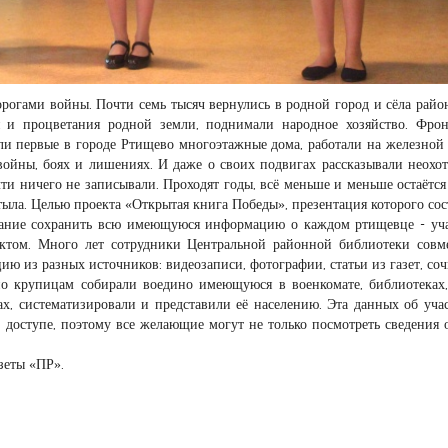
рогами войны. Почти семь тысяч вернулись в родной город и сёла райо
 и процветания родной земли, поднимали народное хозяйство. Фро
ли первые в городе Ртищево многоэтажные дома, работали на железной 
ойны, боях и лишениях. И даже о своих подвигах рассказывали неохот
ти ничего не записывали. Проходят годы, всё меньше и меньше остаётс
тыла. Целью проекта «Открытая книга Победы», презентация которого сос
елание сохранить всю имеющуюся информацию о каждом ртищевце - уч
ектом. Много лет сотрудники Центральной районной библиотеки совм
ю из разных источников: видеозаписи, фотографии, статьи из газет, со
о крупицам собирали воедино имеющуюся в военкомате, библиотеках,
, систематизировали и представили её населению. Эта данных об уча
доступе, поэтому все желающие могут не только посмотреть сведения 
зеты «ПР».